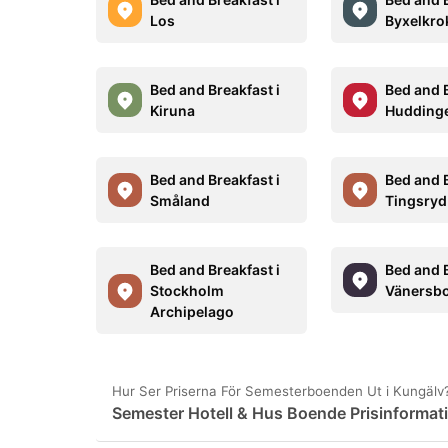
Los
Byxelkro
Bed and Breakfast i
Bed and B
Kiruna
Hudding
Bed and Breakfast i
Bed and B
Småland
Tingsryd
Bed and Breakfast i
Bed and B
Stockholm
Vänersb
Archipelago
Hur Ser Priserna För Semesterboenden Ut i Kungälv
Semester Hotell & Hus Boende Prisinformati