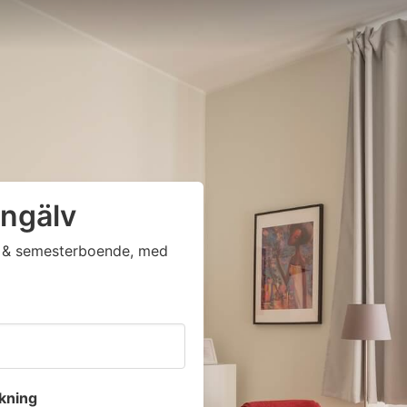
ungälv
ga & semesterboende, med
kning