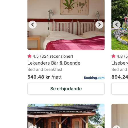
question
qu
mark
m
key
k
to
to
get
ge
the
th
keyboard
k
4.5
(
324
recensioner
)
4.8
(
5
Lekanders Bär & Boende
Lisebe
shortcuts
sh
Bed and breakfast
Bed and 
for
fo
546.48 kr
/natt
894.24
changing
c
Se erbjudande
dates.
da