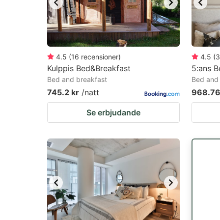
4.5
(
16
recensioner
)
4.5
(
3
Kulppis Bed&Breakfast
5:ans B
Bed and breakfast
Bed and 
745.2 kr
/natt
968.76
Se erbjudande