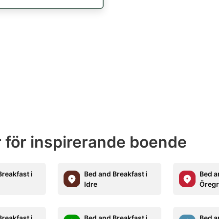
 för inspirerande boende
reakfast i
Bed and Breakfast i
Bed a
Idre
Öreg
reakfast i
Bed and Breakfast i
Bed a