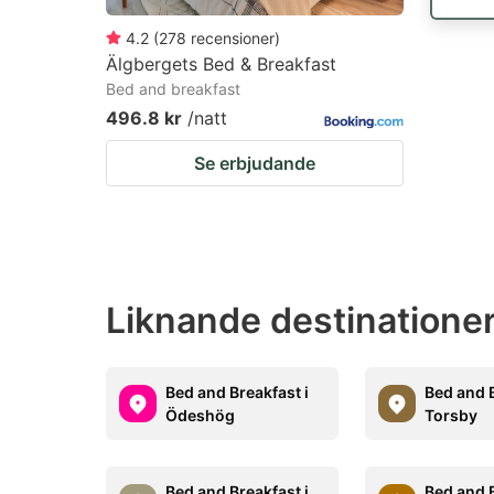
4.2
(
278
recensioner
)
Älgbergets Bed & Breakfast
Bed and breakfast
496.8 kr
/natt
Se erbjudande
Liknande destinationer
Bed and Breakfast i
Bed and B
Ödeshög
Torsby
Bed and Breakfast i
Bed and B