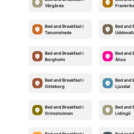
Vårgårda
Frankrik
Bed and Breakfast i
Bed and B
Tanumshede
Uddevall
Bed and Breakfast i
Bed and B
Borgholm
Åhus
Bed and Breakfast i
Bed and B
Göteborg
Ljusdal
Bed and Breakfast i
Bed and B
Grimsholmen
Lidingö
Bed and Breakfast i
Bed and B