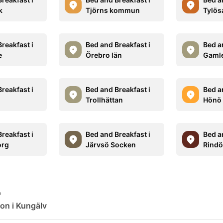
k
Tjörns kommun
Tylös
reakfast i
Bed and Breakfast i
Bed a
e
Örebro län
Gaml
reakfast i
Bed and Breakfast i
Bed a
Trollhättan
Hönö
reakfast i
Bed and Breakfast i
Bed a
org
Järvsö Socken
Rindö
?
on i Kungälv