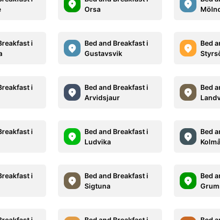
e
Orsa
Mölnd
reakfast i
Bed and Breakfast i
Bed a
a
Gustavsvik
Styrs
reakfast i
Bed and Breakfast i
Bed a
Arvidsjaur
Landv
reakfast i
Bed and Breakfast i
Bed a
Ludvika
Kolm
reakfast i
Bed and Breakfast i
Bed a
Sigtuna
Grum
reakfast i
Bed and Breakfast i
Bed a