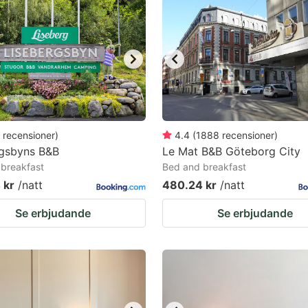
estion
ark
ey
t
e
eyboard
recensioner
)
4.4
(
1888
recensioner
)
rgsbyns B&B
Le Mat B&B Göteborg City
ortcuts
breakfast
Bed and breakfast
r
 kr
/natt
480.24 kr
/natt
hanging
Se erbjudande
Se erbjudande
tes.