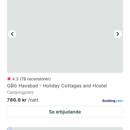
mark
mark
key
key
to
to
get
get
the
the
keyboard
keyboard
shortcuts
shortcuts
for
for
changing
changing
4.3
(
78
recensioner
)
dates.
dates.
Gålö Havsbad - Holiday Cottages and Hostel
Campingplats
786.6 kr
/natt
Se erbjudande