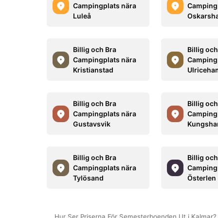
Campingplats nära
Campingp
Luleå
Oskarsh
Billig och Bra
Billig oc
Campingplats nära
Campingp
Kristianstad
Ulriceh
Billig och Bra
Billig oc
Campingplats nära
Campingp
Gustavsvik
Kungsh
Billig och Bra
Billig oc
Campingplats nära
Campingp
Tylösand
Österlen
Hur Ser Priserna För Semesterboenden Ut i Kalmar?