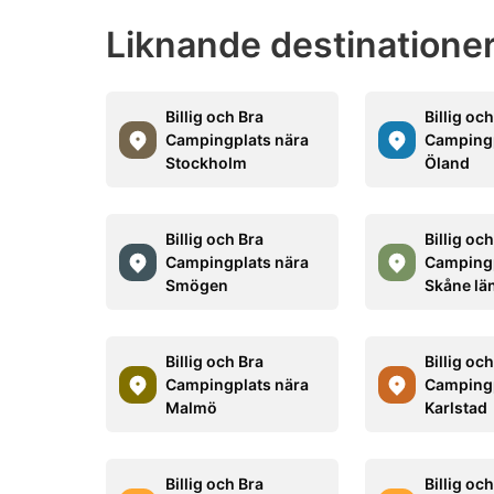
Liknande destinationer
Billig och Bra
Billig oc
Campingplats nära
Campingp
Stockholm
Öland
Billig och Bra
Billig oc
Campingplats nära
Campingp
Smögen
Skåne lä
Billig och Bra
Billig oc
Campingplats nära
Campingp
Malmö
Karlstad
Billig och Bra
Billig oc