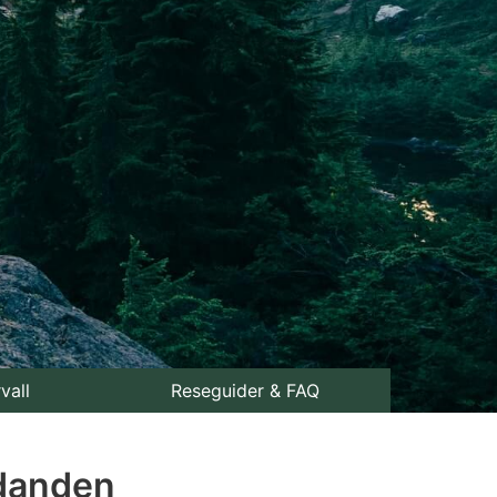
rvall
Reseguider & FAQ
udanden