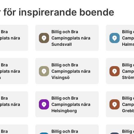
 för inspirerande boende
h Bra
Billig och Bra
Billig
lats nära
Campingplats nära
Campi
Sundsvall
Halm
h Bra
Billig och Bra
Billig
lats nära
Campingplats nära
Campi
n
Visingsö
Ström
h Bra
Billig och Bra
Billig
lats nära
Campingplats nära
Campi
Helsingborg
Greb
h Bra
Billig och Bra
Billig