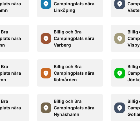
lats nära
Campingplats nära
Campi
amn
Linköping
Väste
h Bra
Billig och Bra
Billig
lats nära
Campingplats nära
Campi
amn
Varberg
Visby
h Bra
Billig och Bra
Billig
lats nära
Campingplats nära
Campi
amn
Kolmården
Jönk
h Bra
Billig och Bra
Billig
lats nära
Campingplats nära
Campi
Nynäshamn
Gotla