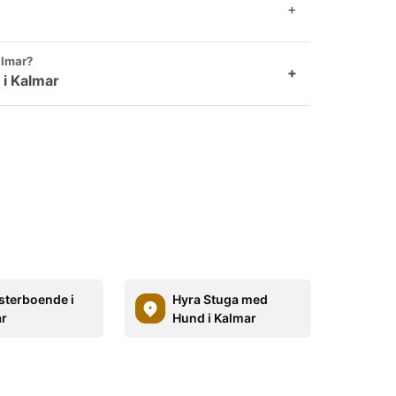
+
almar?
+
 i Kalmar
terboende i
Hyra Stuga med
r
Hund i Kalmar