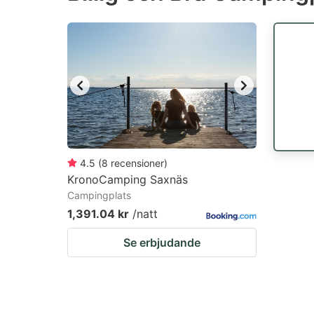
the
th
question
qu
mark
m
key
k
to
to
get
ge
the
th
keyboard
k
4.5
(
8
recensioner
)
KronoCamping Saxnäs
shortcuts
sh
Campingplats
for
fo
1,391.04 kr
/natt
changing
c
Se erbjudande
dates.
da