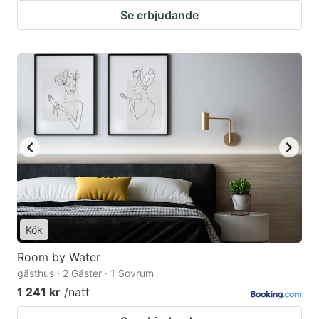
Se erbjudande
Kök
Room by Water
gästhus · 2 Gäster · 1 Sovrum
1 241 kr
/natt