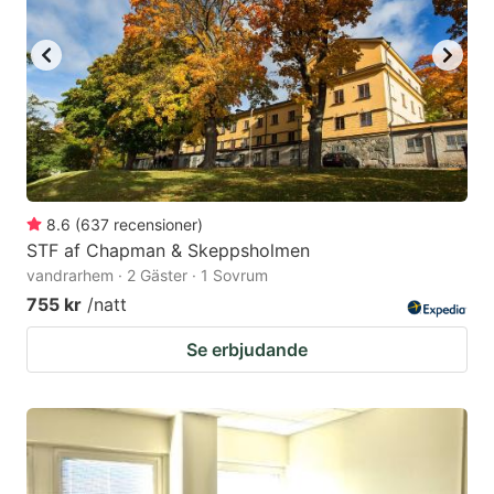
8.6
(
637
recensioner
)
STF af Chapman & Skeppsholmen
vandrarhem · 2 Gäster · 1 Sovrum
755 kr
/natt
Se erbjudande