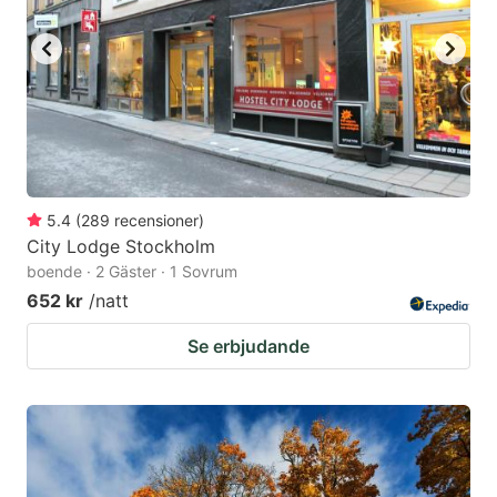
key
key
to
to
get
get
the
the
keyboard
keyboard
shortcuts
shortcuts
for
for
5.4
(
289
recensioner
)
City Lodge Stockholm
changing
changing
boende · 2 Gäster · 1 Sovrum
dates.
dates.
652 kr
/natt
Se erbjudande