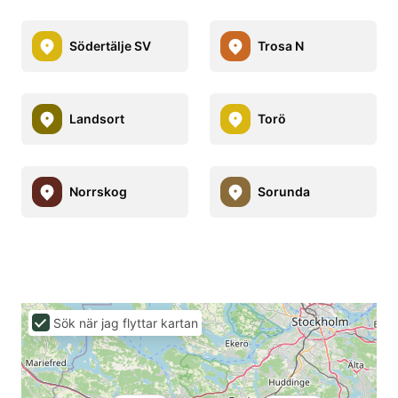
Södertälje SV
Trosa N
Landsort
Torö
Norrskog
Sorunda
Sök när jag flyttar kartan