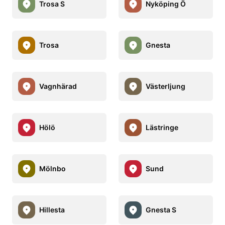
Trosa S
Nyköping Ö
Trosa
Gnesta
Vagnhärad
Västerljung
Hölö
Lästringe
Mölnbo
Sund
Hillesta
Gnesta S