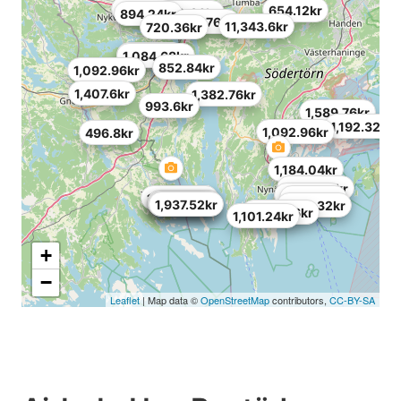
993.6kr
654.12kr
720.36kr
894.24kr
968.76kr
11,343.6kr
720.36kr
985.32kr
1,084.68kr
852.84kr
1,092.96kr
1,407.6kr
1,382.76kr
993.6kr
1,589.76kr
1,192.32kr
1,092.96kr
496.8kr
1,184.04kr
1,026.72kr
604.44kr
1,440.72kr
794.88kr
1,482.12kr
1,689.12kr
521.64kr
1,937.52kr
1,192.32kr
1,920.96kr
1,101.24kr
+
−
Leaflet
| Map data ©
OpenStreetMap
contributors,
CC-BY-SA