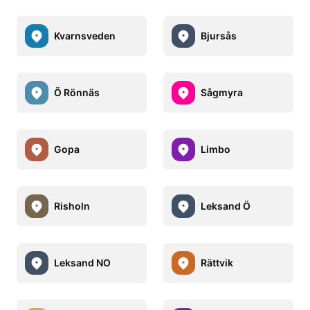
Kvarnsveden
Bjursås
Ö Rönnäs
Sågmyra
Gopa
Limbo
Risholn
Leksand Ö
Leksand NO
Rättvik