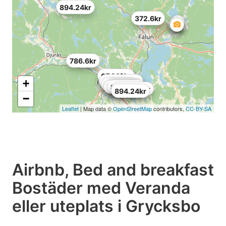
894.24kr
372.6kr
786.6kr
654.12kr
+
1,043.28kr
447.12kr
687.24kr
819.72kr
794.88kr
885.96kr
1,374.48kr
894.24kr
−
Leaflet
| Map data ©
OpenStreetMap
contributors,
CC-BY-SA
Airbnb, Bed and breakfast
Bostäder med Veranda
eller uteplats i Grycksbo