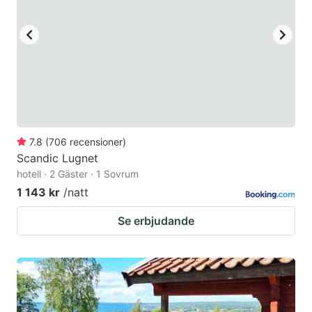
7.8
(
706
recensioner
)
Scandic Lugnet
hotell · 2 Gäster · 1 Sovrum
1 143 kr
/natt
Se erbjudande