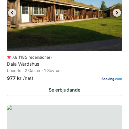
key
key
to
to
get
get
the
the
keyboard
keyboard
shortcuts
shortcuts
for
for
7.8
(
185
recensioner
)
Dala Wärdshus
changing
changing
boende · 2 Gäster · 1 Sovrum
dates.
dates.
977 kr
/natt
Se erbjudande