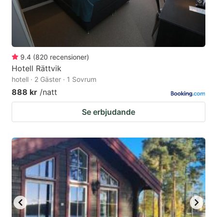
9.4
(
820
recensioner
)
Hotell Rättvik
hotell · 2 Gäster · 1 Sovrum
888 kr
/natt
Se erbjudande