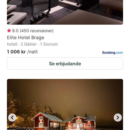
9.0
(
450
recensioner
)
Elite Hotel Brage
hotell · 2 Gäster · 1 Sovrum
1 006 kr
/natt
Se erbjudande