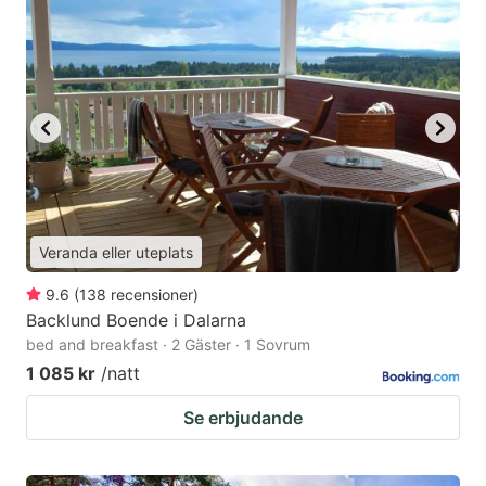
Veranda eller uteplats
9.6
(
138
recensioner
)
Backlund Boende i Dalarna
bed and breakfast · 2 Gäster · 1 Sovrum
1 085 kr
/natt
Se erbjudande