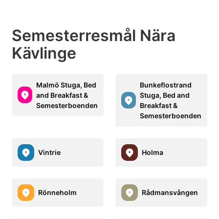
Semesterresmål Nära
Kävlinge
Malmö Stuga, Bed
Bunkeflostrand
and Breakfast &
Stuga, Bed and
Semesterboenden
Breakfast &
Semesterboenden
Vintrie
Holma
Rönneholm
Rådmansvången