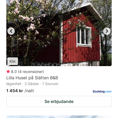
Kök
8.0
(
4
recensioner
)
Lilla Huset på Slätten B&B
lägenhet · 2 Gäster · 1 Sovrum
1 454 kr
/natt
Se erbjudande