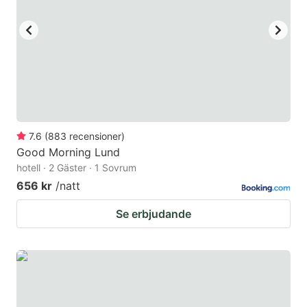
key
key
to
to
get
get
the
the
keyboard
keyboard
shortcuts
shortcuts
for
for
7.6
(
883
recensioner
)
Good Morning Lund
changing
changing
hotell · 2 Gäster · 1 Sovrum
dates.
dates.
656 kr
/natt
Se erbjudande