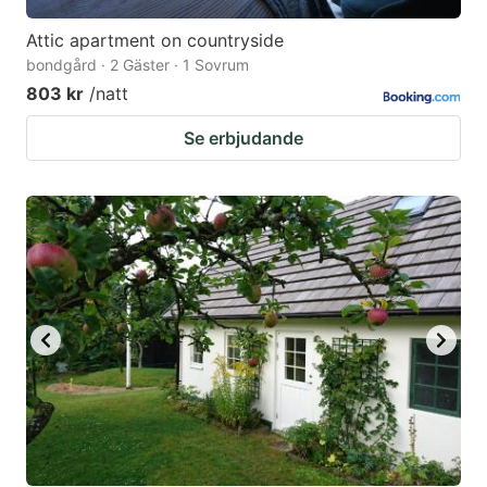
Attic apartment on countryside
bondgård · 2 Gäster · 1 Sovrum
803 kr
/natt
Se erbjudande