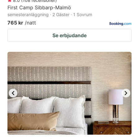
8.0
(
108
recensioner
)
First Camp Sibbarp-Malmö
semesteranläggning · 2 Gäster · 1 Sovrum
765 kr
/natt
Se erbjudande