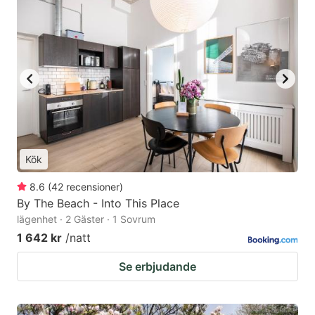
Kök
8.6
(
42
recensioner
)
By The Beach - Into This Place
lägenhet · 2 Gäster · 1 Sovrum
1 642 kr
/natt
Se erbjudande