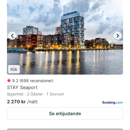
Kök
9.2
(
698
recensioner
)
STAY Seaport
lägenhet · 2 Gäster · 1 Sovrum
2 270 kr
/natt
Se erbjudande