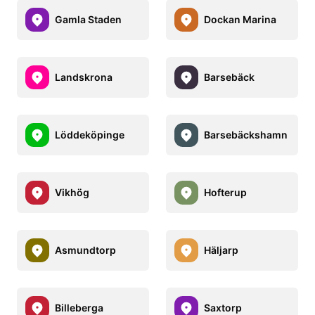
Gamla Staden
Dockan Marina
Landskrona
Barsebäck
Löddeköpinge
Barsebäckshamn
Vikhög
Hofterup
Asmundtorp
Häljarp
Billeberga
Saxtorp