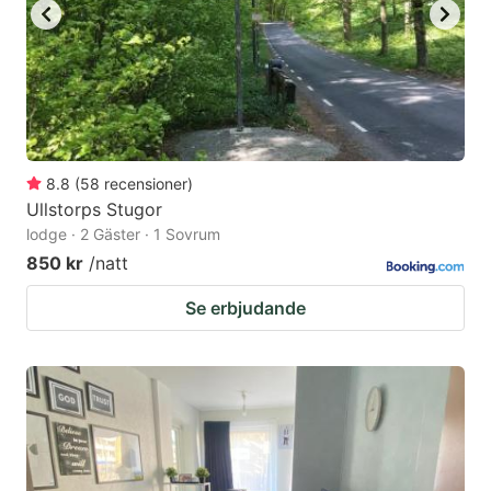
8.8
(
58
recensioner
)
Ullstorps Stugor
lodge · 2 Gäster · 1 Sovrum
850 kr
/natt
Se erbjudande