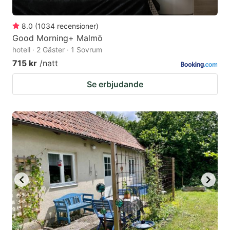
8.0
(
1034
recensioner
)
Good Morning+ Malmö
hotell · 2 Gäster · 1 Sovrum
715 kr
/natt
Se erbjudande