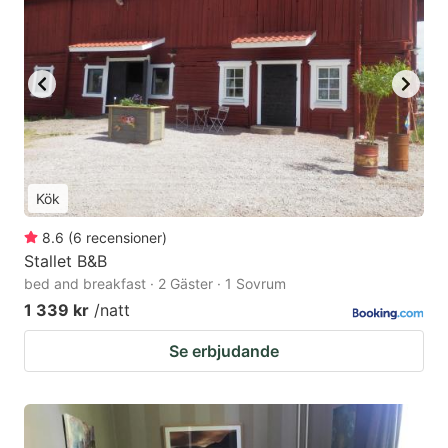
Kök
8.6
(
6
recensioner
)
Stallet B&B
bed and breakfast · 2 Gäster · 1 Sovrum
1 339 kr
/natt
Se erbjudande