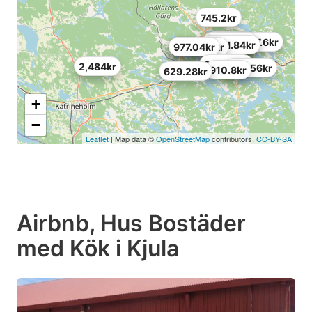
745.2kr
596.16kr
803.16kr
919.08kr
1,407.6kr
2,301.84kr
761.76kr
2,657.88kr
977.04kr
298.08kr
2,484kr
844.56kr
910.8kr
629.28kr
+
−
Leaflet
| Map data ©
OpenStreetMap
contributors,
CC-BY-SA
Airbnb, Hus Bostäder
med Kök i Kjula