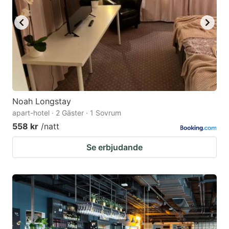
key
key
to
to
get
get
the
the
keyboard
keyboard
shortcuts
shortcuts
for
for
Noah Longstay
apart-hotel · 2 Gäster · 1 Sovrum
changing
changing
558 kr
/natt
dates.
dates.
Se erbjudande