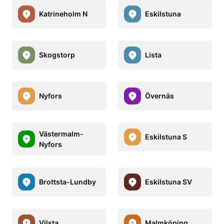
Katrineholm N
Eskilstuna
Skogstorp
Lista
Nyfors
Övernäs
Västermalm-
Eskilstuna S
Nyfors
Brottsta-Lundby
Eskilstuna SV
Vilsta
Malmköping