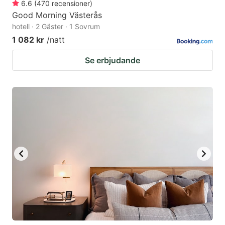
6.6
(
470
recensioner
)
Good Morning Västerås
hotell · 2 Gäster · 1 Sovrum
1 082 kr
/natt
Se erbjudande