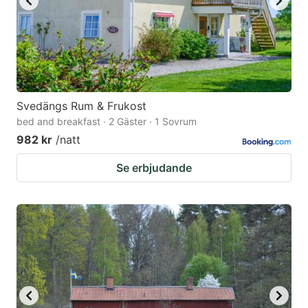
Svedängs Rum & Frukost
bed and breakfast · 2 Gäster · 1 Sovrum
982 kr
/natt
Se erbjudande