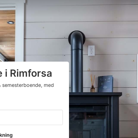
e i Rimforsa
a & semesterboende, med
kning