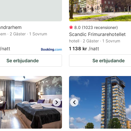
andrarhem
8.0
(
1023
recensioner
)
em · 2 Gäster · 1 Sovrum
Scandic Frimurarehotellet
hotell · 2 Gäster · 1 Sovrum
/natt
1 138 kr
/natt
Se erbjudande
Se erbjudande