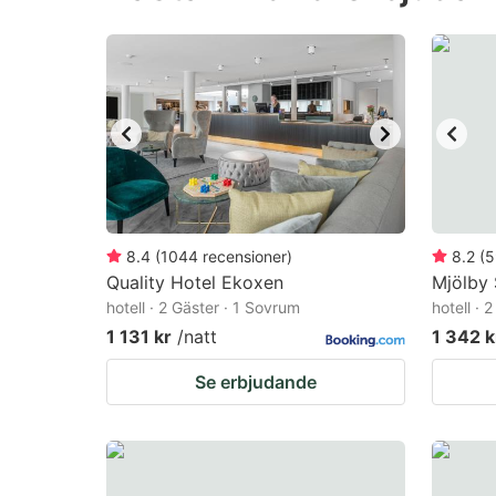
question
qu
mark
m
key
k
to
to
get
ge
the
th
keyboard
k
shortcuts
sh
8.4
(
1044
recensioner
)
8.2
(
5
Quality Hotel Ekoxen
for
Mjölby 
fo
hotell · 2 Gäster · 1 Sovrum
hotell · 
changing
c
1 131 kr
/natt
1 342 k
dates.
da
Se erbjudande