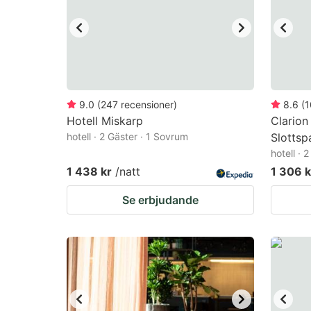
9.0
(
247
recensioner
)
8.6
(
1
Hotell Miskarp
Clarion
hotell · 2 Gäster · 1 Sovrum
Slottsp
hotell · 
1 438 kr
/natt
1 306 k
Se erbjudande