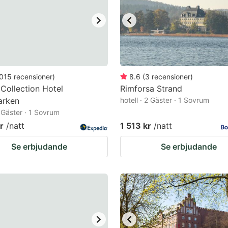
015
recensioner
)
8.6
(
3
recensioner
)
 Collection Hotel
Rimforsa Strand
arken
hotell · 2 Gäster · 1 Sovrum
2 Gäster · 1 Sovrum
r
/natt
1 513 kr
/natt
Se erbjudande
Se erbjudande