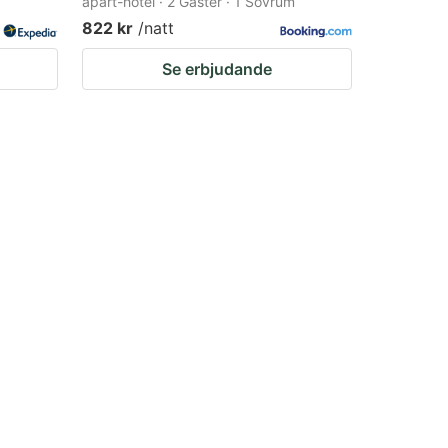
apart-hotel · 2 Gäster · 1 Sovrum
822 kr
/natt
Se erbjudande