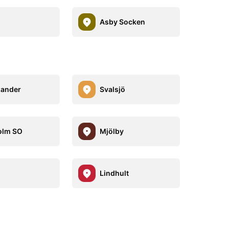
Asby Socken
xander
Svalsjö
olm SO
Mjölby
Lindhult