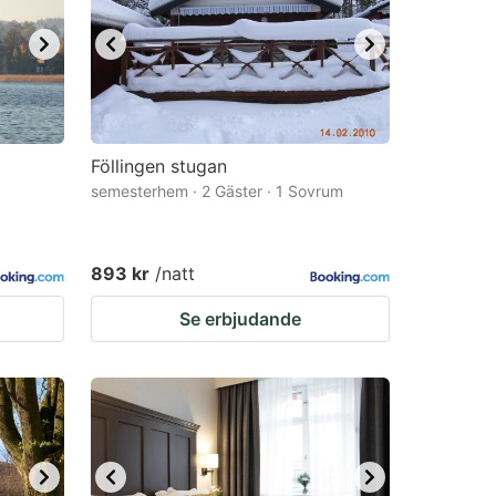
Föllingen stugan
semesterhem · 2 Gäster · 1 Sovrum
893 kr
/natt
Se erbjudande