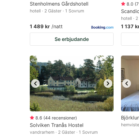
Stenholmens Gårdshotell
8.0
(
7
hotell · 2 Gäster · 1 Sovrum
Scandic
hotell · 
1 489 kr
/natt
1 137 k
Se erbjudande
Björklu
8.6
(
44
recensioner
)
Solviken Tranås Hostel
hemviste
vandrarhem · 2 Gäster · 1 Sovrum