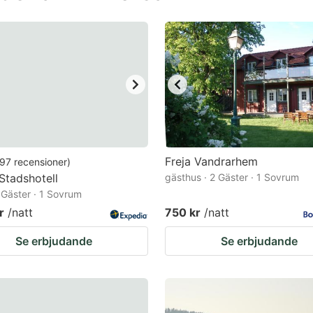
estion
ark
ey
t
e
eyboard
ortcuts
Freja Vandrarhem
97
recensioner
)
Stadshotell
r
gästhus · 2 Gäster · 1 Sovrum
2 Gäster · 1 Sovrum
hanging
r
/natt
750 kr
/natt
tes.
Se erbjudande
Se erbjudande