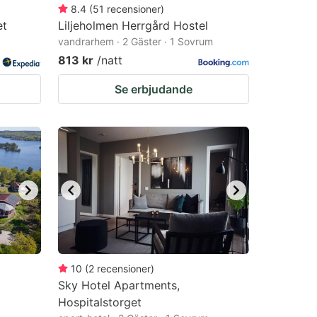
8.4
(
51
recensioner
)
et
Liljeholmen Herrgård Hostel
vandrarhem · 2 Gäster · 1 Sovrum
813 kr
/natt
Se erbjudande
10
(
2
recensioner
)
Sky Hotel Apartments,
Hospitalstorget