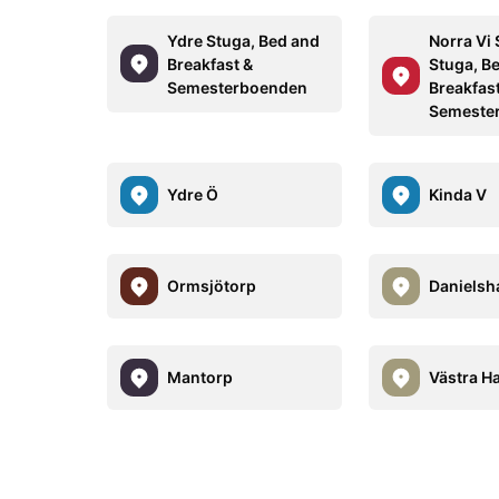
Ydre Stuga, Bed and
Norra Vi
Breakfast &
Stuga, B
Semesterboenden
Breakfas
Semeste
Ydre Ö
Kinda V
Ormsjötorp
Daniels
Mantorp
Västra H