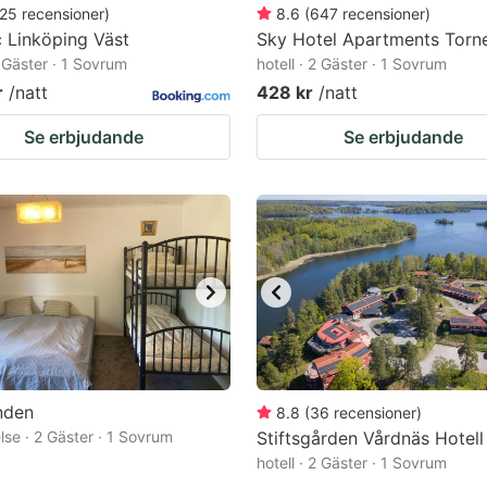
25
recensioner
)
8.6
(
647
recensioner
)
 Linköping Väst
Sky Hotel Apartments Torn
2 Gäster · 1 Sovrum
hotell · 2 Gäster · 1 Sovrum
r
/natt
428 kr
/natt
Se erbjudande
Se erbjudande
nden
8.8
(
36
recensioner
)
lse · 2 Gäster · 1 Sovrum
Stiftsgården Vårdnäs Hotell
hotell · 2 Gäster · 1 Sovrum