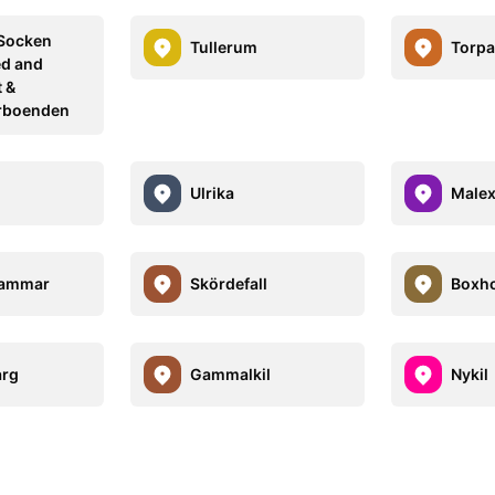
 Socken
Tullerum
Torpa
ed and
t &
rboenden
Ulrika
Male
hammar
Skördefall
Boxh
arg
Gammalkil
Nykil