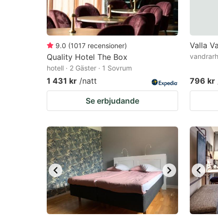
Valla V
9.0
(
1017
recensioner
)
Quality Hotel The Box
vandrarh
hotell · 2 Gäster · 1 Sovrum
1 431 kr
/natt
796 kr
Se erbjudande