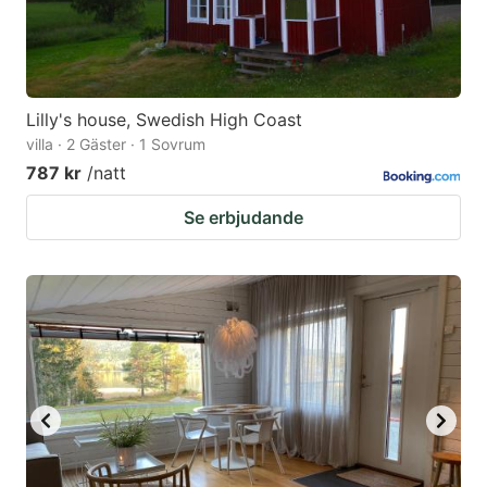
Lilly's house, Swedish High Coast
villa · 2 Gäster · 1 Sovrum
787 kr
/natt
Se erbjudande