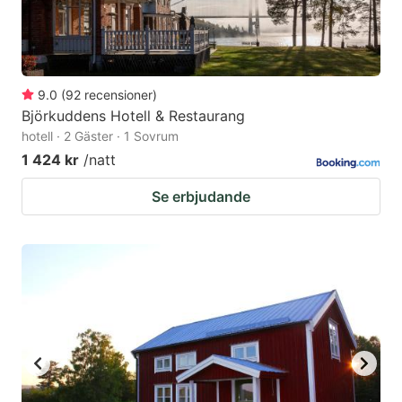
9.0
(
92
recensioner
)
Björkuddens Hotell & Restaurang
hotell · 2 Gäster · 1 Sovrum
1 424 kr
/natt
Se erbjudande