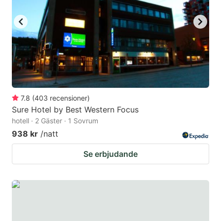
key
key
to
to
get
get
the
the
keyboard
keyboard
shortcuts
shortcuts
for
for
7.8
(
403
recensioner
)
Sure Hotel by Best Western Focus
changing
changing
hotell · 2 Gäster · 1 Sovrum
dates.
dates.
938 kr
/natt
Se erbjudande