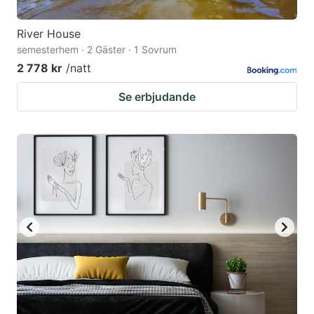
River House
semesterhem · 2 Gäster · 1 Sovrum
2 778 kr
/natt
Se erbjudande