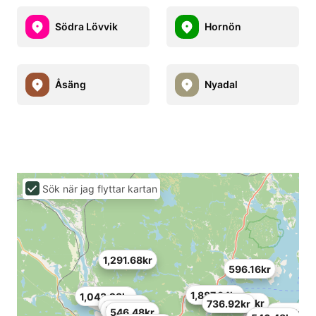
Södra Lövvik
Hornön
Åsäng
Nyadal
Sök när jag flyttar kartan
1,291.68kr
596.16kr
1,887.84kr
1,043.28kr
1,391.04kr
736.92kr
596.16kr
546.48kr
546.48kr
1,731kr