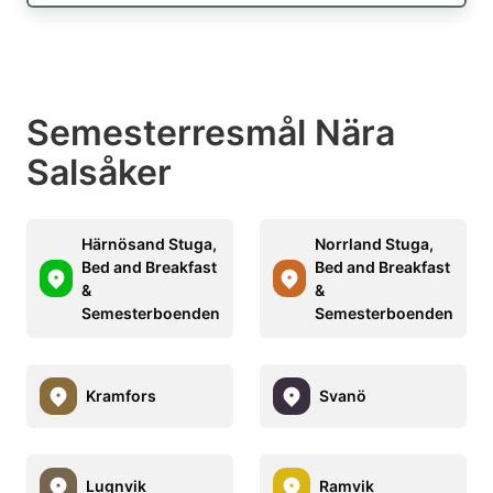
Semesterresmål Nära
Salsåker
Härnösand Stuga,
Norrland Stuga,
Bed and Breakfast
Bed and Breakfast
&
&
Semesterboenden
Semesterboenden
Kramfors
Svanö
Lugnvik
Ramvik