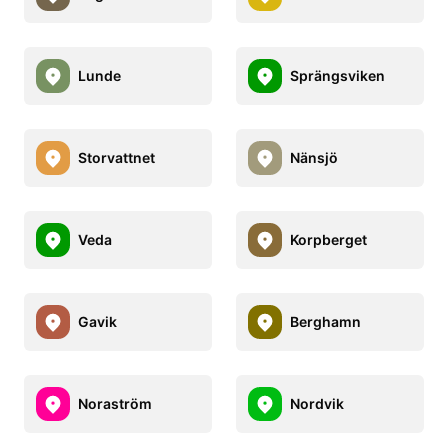
Lunde
Sprängsviken
Storvattnet
Nänsjö
Veda
Korpberget
Gavik
Berghamn
Noraström
Nordvik