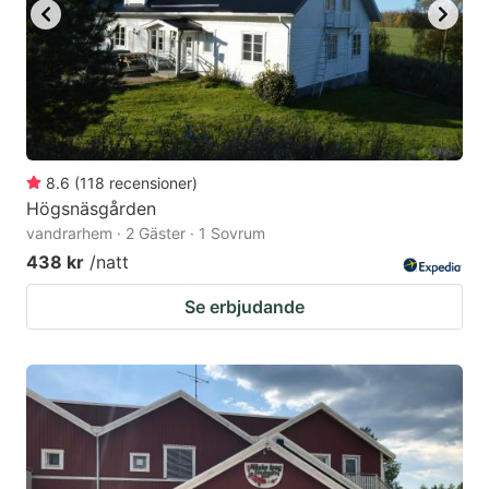
8.6
(
118
recensioner
)
Högsnäsgården
vandrarhem · 2 Gäster · 1 Sovrum
438 kr
/natt
Se erbjudande