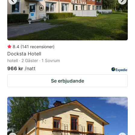
8.4
(
141
recensioner
)
Docksta Hotell
hotell · 2 Gäster · 1 Sovrum
966 kr
/natt
Se erbjudande