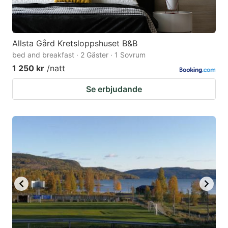
Allsta Gård Kretsloppshuset B&B
bed and breakfast · 2 Gäster · 1 Sovrum
1 250 kr
/natt
Se erbjudande