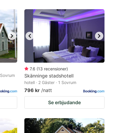
7.6
(
13
recensioner
)
1 Sovrum
Skänninge stadshotell
hotell · 2 Gäster · 1 Sovrum
796 kr
/natt
Se erbjudande