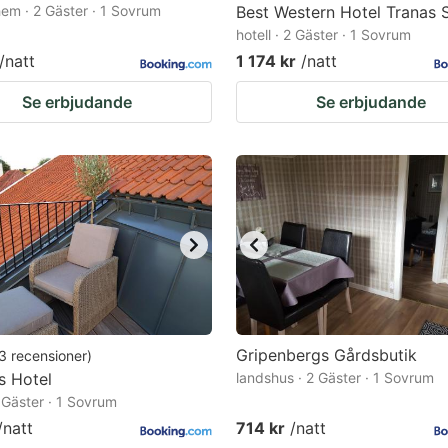
em · 2 Gäster · 1 Sovrum
Best Western Hotel Tranas S
hotell · 2 Gäster · 1 Sovrum
/natt
1 174 kr
/natt
Se erbjudande
Se erbjudande
Gripenbergs Gårdsbutik
3
recensioner
)
s Hotel
landshus · 2 Gäster · 1 Sovrum
2 Gäster · 1 Sovrum
/natt
714 kr
/natt