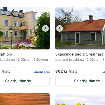
estion
ark
ey
t
e
eyboard
ortcuts
attlogi
Skänninge Bed & Breakfast
breakfast · 2 Gäster · 1 Sovrum
r
bed and breakfast · 2 Gäster · 
hanging
r
/natt
802 kr
/natt
tes.
Se erbjudande
Se erbjudande