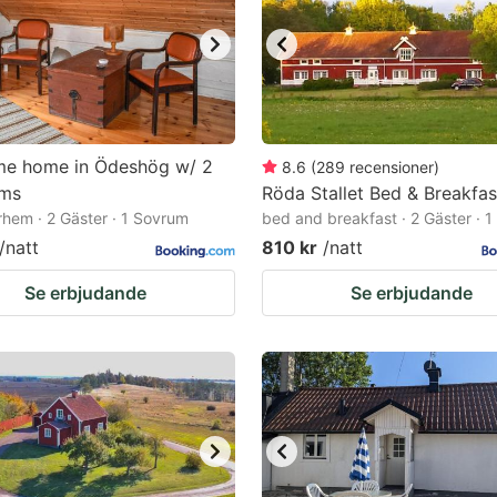
e home in Ödeshög w/ 2
8.6
(
289
recensioner
)
ms
Röda Stallet Bed & Breakfas
hem · 2 Gäster · 1 Sovrum
bed and breakfast · 2 Gäster · 
/natt
810 kr
/natt
Se erbjudande
Se erbjudande