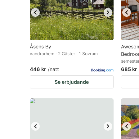
Åsens By
Awesom
vandrarhem · 2 Gäster · 1 Sovrum
Bedroo
semester
446 kr
/natt
685 kr
Se erbjudande