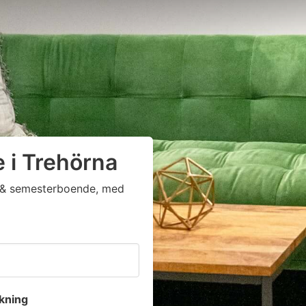
e i Trehörna
ga & semesterboende, med
kning