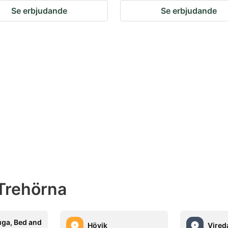
Se erbjudande
Se erbjudande
Trehörna
uga, Bed and
Hövik
Vired