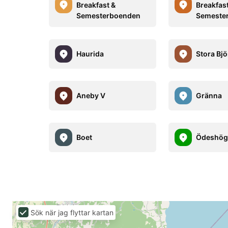
Breakfast &
Breakfas
Semesterboenden
Semeste
Haurida
Stora Bj
Aneby V
Gränna
Boet
Ödeshö
Sök när jag flyttar kartan