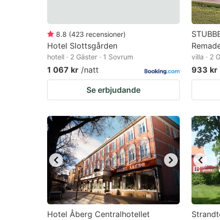
STUBBE
8.8
(
423
recensioner
)
Hotel Slottsgården
Remade 
hotell · 2 Gäster · 1 Sovrum
villa · 2
1 067 kr
/natt
933 kr
Se erbjudande
Hotel Åberg Centralhotellet
Strandt