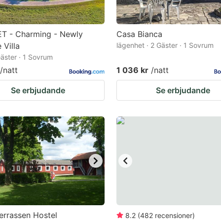
T - Charming - Newly
Casa Bianca
Villa
lägenhet · 2 Gäster · 1 Sovrum
 Gäster · 1 Sovrum
/natt
1 036 kr
/natt
Se erbjudande
Se erbjudande
errassen Hostel
8.2
(
482
recensioner
)