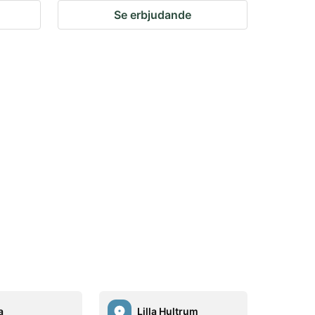
Se erbjudande
a
Lilla Hultrum