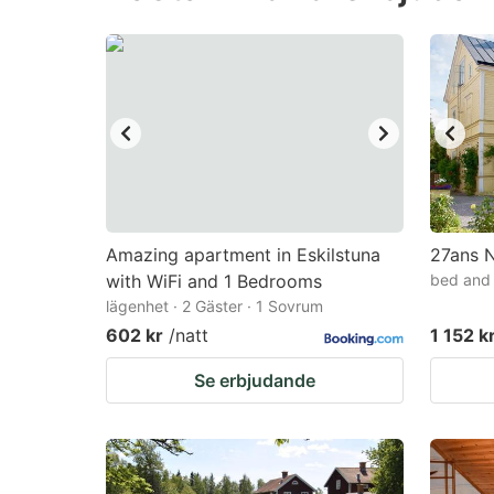
question
qu
mark
m
key
k
to
to
get
ge
the
th
keyboard
k
shortcuts
sh
Amazing apartment in Eskilstuna
27ans N
with WiFi and 1 Bedrooms
for
bed and 
fo
lägenhet · 2 Gäster · 1 Sovrum
changing
c
602 kr
/natt
1 152 k
dates.
da
Se erbjudande