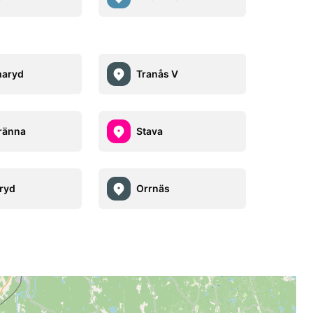
aryd
Tranås V
ränna
Stava
ryd
Orrnäs