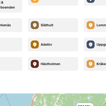
t &
rboenden
örkenäs
Släthult
Lomm
Adelöv
Uppg
g
Hästholmen
Kråke