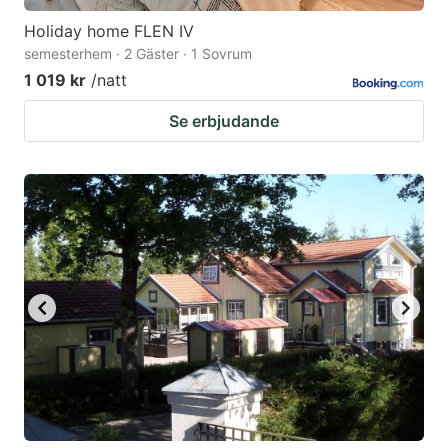
Holiday home FLEN IV
semesterhem · 2 Gäster · 1 Sovrum
1 019 kr
/natt
Se erbjudande