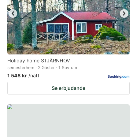
key
key
to
to
get
get
the
the
keyboard
keyboard
shortcuts
shortcuts
for
for
Holiday home STJÄRNHOV
semesterhem · 2 Gäster · 1 Sovrum
changing
changing
1 548 kr
/natt
dates.
dates.
Se erbjudande