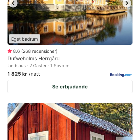
Eget badrum
8.6
(
268
recensioner
)
Dufweholms Herrgård
landshus · 2 Gäster · 1 Sovrum
1 825 kr
/natt
Se erbjudande