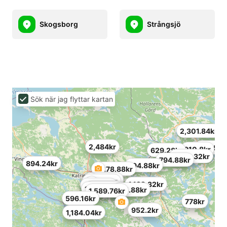
Skogsborg
Strångsjö
Sök när jag flyttar kartan
2,301.84kr
2,484kr
844.56k
910.8kr
629.28kr
1,606.32kr
794.88kr
894.24kr
794.88kr
3,278.88kr
960.48kr
985.32kr
1,192.32kr
397.44kr
298.08kr
1,068.12kr
794.88kr
1,589.76kr
596.16kr
778kr
952.2kr
1,184.04kr