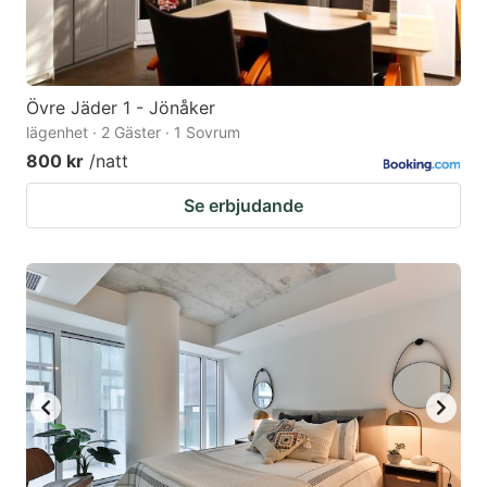
Övre Jäder 1 - Jönåker
lägenhet · 2 Gäster · 1 Sovrum
800 kr
/natt
Se erbjudande