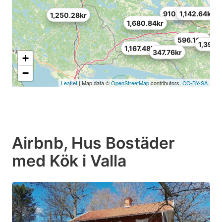
910.8kr
1,142.64kr
1,250.28kr
1,680.84kr
596.16kr
1,391.
1,167.48kr
347.76kr
+
−
Leaflet
| Map data ©
OpenStreetMap
contributors,
CC-BY-SA
Airbnb, Hus Bostäder
med Kök i Valla