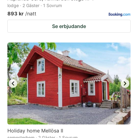
lodge · 2 Gäster · 1 Sovrum
893 kr
/natt
Se erbjudande
Holiday home Mellösa II
semesterhem · 2 Gäster · 1 Sovrum