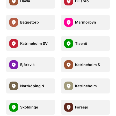
Hävla
Billsbro
Baggetorp
Marmorbyn
Katrineholm SV
Tisenö
Björkvik
Katrineholm S
Norrköping N
Katrineholm
Sköldinge
Forssjö