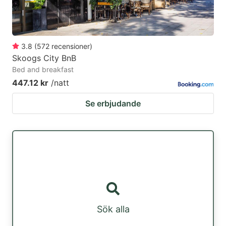
to
to
get
get
the
the
3.8
(
572
recensioner
)
keyboard
keyboard
Skoogs City BnB
shortcuts
shortcuts
Bed and breakfast
for
for
447.12 kr
/natt
changing
changing
Se erbjudande
dates.
dates.
Sök alla