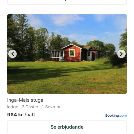
Inga-Majs stuga
lodge · 2 Gäster · 1 Sovrum
964 kr
/natt
Se erbjudande