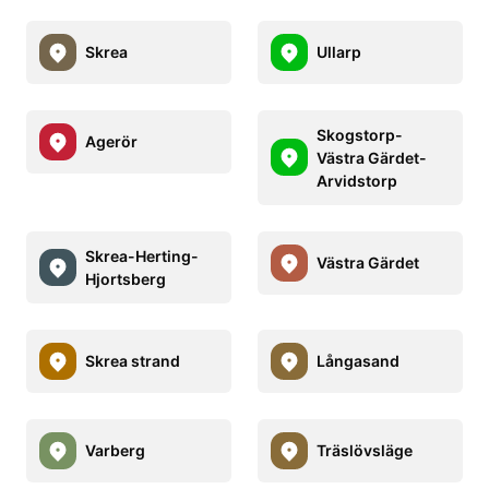
Skrea
Ullarp
Skogstorp-
Agerör
Västra Gärdet-
Arvidstorp
Skrea-Herting-
Västra Gärdet
Hjortsberg
Skrea strand
Långasand
Varberg
Träslövsläge