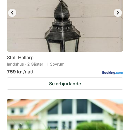
key
key
to
to
get
get
the
the
keyboard
keyboard
shortcuts
shortcuts
for
for
Stall Hällarp
landshus · 2 Gäster · 1 Sovrum
changing
changing
759 kr
/natt
dates.
dates.
Se erbjudande