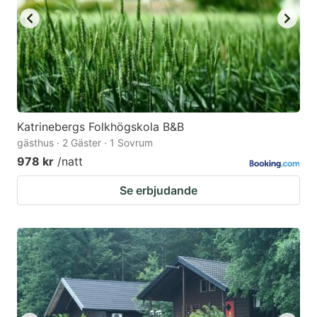
Katrinebergs Folkhögskola B&B
gästhus · 2 Gäster · 1 Sovrum
978 kr
/natt
Se erbjudande