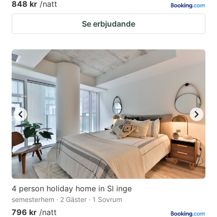
848 kr
/natt
Se erbjudande
4 person holiday home in Sl inge
semesterhem · 2 Gäster · 1 Sovrum
796 kr
/natt