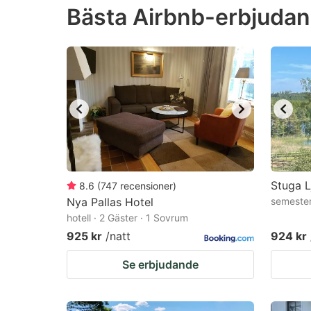
Bästa Airbnb-erbjudand
the
th
question
qu
mark
m
key
k
to
to
get
ge
the
th
keyboard
k
shortcuts
sh
Stuga L
8.6
(
747
recensioner
)
Nya Pallas Hotel
for
semester
fo
hotell · 2 Gäster · 1 Sovrum
changing
c
925 kr
/natt
924 kr
dates.
da
Se erbjudande