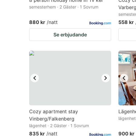
8 person holiday home in Tv ker
Cozy co
semesterhem · 2 Gäster · 1 Sovrum
Varber
semester
880 kr
/natt
558 kr
Se erbjudande
Cozy apartment stay
Lägenhe
Vinberg/Falkenberg
lägenhet
lägenhet · 2 Gäster · 1 Sovrum
835 kr
/natt
900 kr