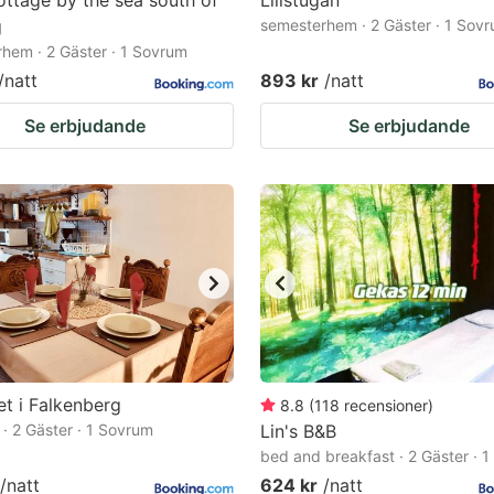
ttage by the sea south of
Lillstugan
g
semesterhem · 2 Gäster · 1 Sov
hem · 2 Gäster · 1 Sovrum
/natt
893 kr
/natt
Se erbjudande
Se erbjudande
t i Falkenberg
8.8
(
118
recensioner
)
 · 2 Gäster · 1 Sovrum
Lin's B&B
bed and breakfast · 2 Gäster · 
/natt
624 kr
/natt