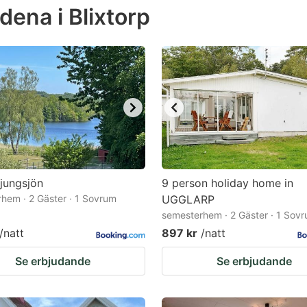
ena i Blixtorp
e
estion
ark
ey
t
e
eyboard
ortcuts
jungsjön
9 person holiday home in
hem · 2 Gäster · 1 Sovrum
r
UGGLARP
semesterhem · 2 Gäster · 1 Sov
hanging
/natt
897 kr
/natt
tes.
Se erbjudande
Se erbjudande