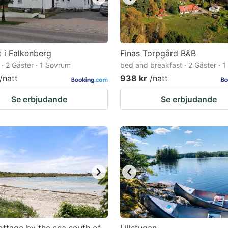
t i Falkenberg
Finas Torpgård B&B
 · 2 Gäster · 1 Sovrum
bed and breakfast · 2 Gäster · 
/natt
938 kr
/natt
Se erbjudande
Se erbjudande