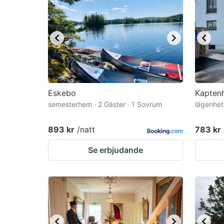
Eskebo
Kaptenh
semesterhem · 2 Gäster · 1 Sovrum
lägenhet
893 kr
/natt
783 kr
Se erbjudande