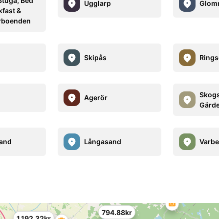
Stuga, Bed
Ugglarp
Glom
kfast &
rboenden
Skipås
Rings
Skogs
Agerör
Gärde
rand
Långasand
Varbe
794.88kr
1,192.32kr