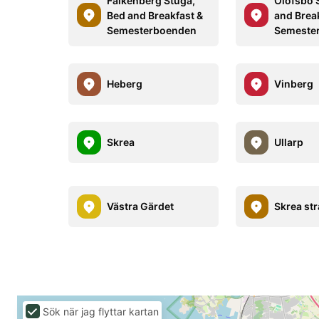
Falkenberg Stuga,
Olofsbo 
Bed and Breakfast &
and Brea
Semesterboenden
Semeste
Heberg
Vinberg
Skrea
Ullarp
Västra Gärdet
Skrea st
Sök när jag flyttar kartan