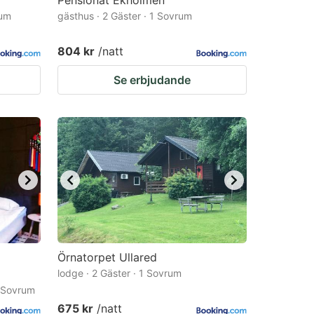
Pensionat Ekholmen
rum
gästhus · 2 Gäster · 1 Sovrum
804 kr
/natt
Se erbjudande
Örnatorpet Ullared
lodge · 2 Gäster · 1 Sovrum
1 Sovrum
675 kr
/natt