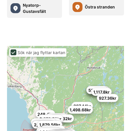
Nyatorp-
Östra stranden
Gustavsfält
Sök när jag flyttar kartan
521.64kr
521.64kr
529.92kr
1,117.8kr
927.36kr
397.44kr
1,498.68kr
248.4kr
695.52kr
1,192.32kr
2,972.52kr
753.48kr
1,059.84kr
1,291.68kr
2,277kr
2,194.2kr
1,879.56kr
1,316.52kr