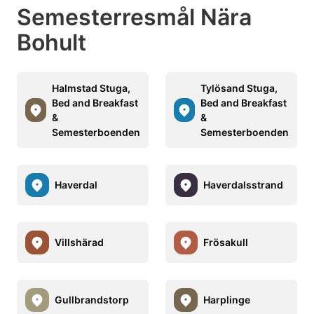
Semesterresmål Nära
Bohult
Halmstad Stuga,
Tylösand Stuga,
Bed and Breakfast
Bed and Breakfast
&
&
Semesterboenden
Semesterboenden
Haverdal
Haverdalsstrand
Villshärad
Frösakull
Gullbrandstorp
Harplinge