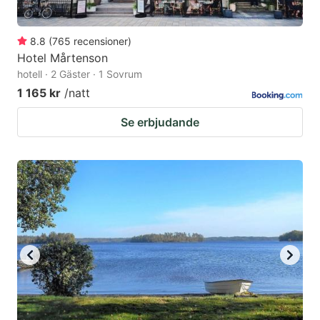
8.8
(
765
recensioner
)
Hotel Mårtenson
hotell · 2 Gäster · 1 Sovrum
1 165 kr
/natt
Se erbjudande