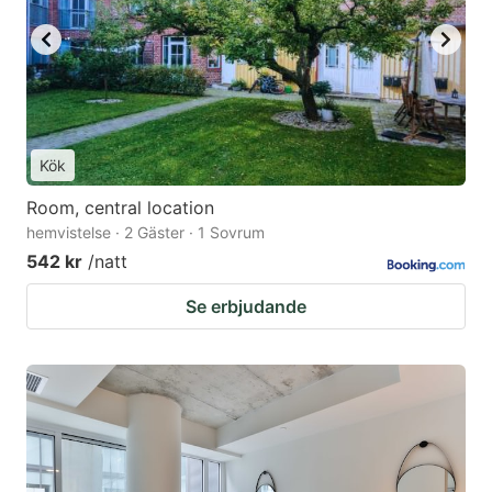
Kök
Room, central location
hemvistelse · 2 Gäster · 1 Sovrum
542 kr
/natt
Se erbjudande