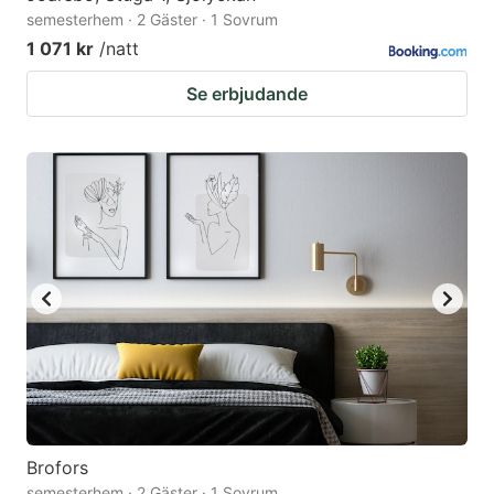
semesterhem · 2 Gäster · 1 Sovrum
1 071 kr
/natt
Se erbjudande
Brofors
semesterhem · 2 Gäster · 1 Sovrum