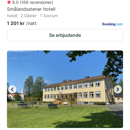
9.0
(
166
recensioner
)
Smålandsstenar hotell
hotell · 2 Gäster · 1 Sovrum
1 201 kr
/natt
Se erbjudande