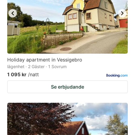
key
key
to
to
get
get
the
the
keyboard
keyboard
shortcuts
shortcuts
for
for
Holiday apartment in Vessigebro
lägenhet · 2 Gäster · 1 Sovrum
changing
changing
1 095 kr
/natt
dates.
dates.
Se erbjudande