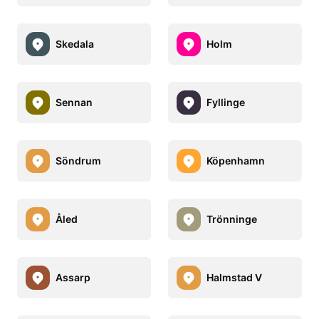
Skedala
Holm
Sennan
Fyllinge
Söndrum
Köpenhamn
Åled
Trönninge
Assarp
Halmstad V