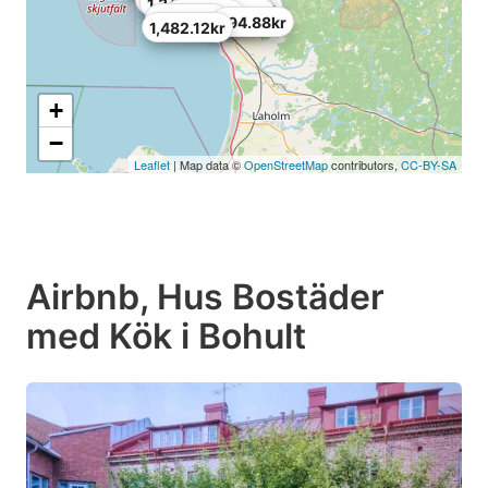
1,341.36kr
1,349.64kr
869.4kr
678.96kr
985.32kr
819.72kr
438.84kr
463.68kr
927.36kr
770.04kr
794.88kr
1,482.12kr
+
−
Leaflet
| Map data ©
OpenStreetMap
contributors,
CC-BY-SA
Airbnb, Hus Bostäder
med Kök i Bohult