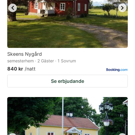
Skeens Nygård
semesterhem · 2 Gäster · 1 Sovrum
840 kr
/natt
Se erbjudande