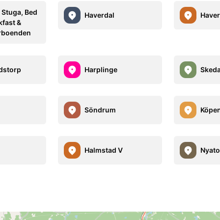
 Stuga, Bed
Haverdal
Haver
kfast &
rboenden
dstorp
Harplinge
Skeda
Söndrum
Köpe
Halmstad V
Nyato