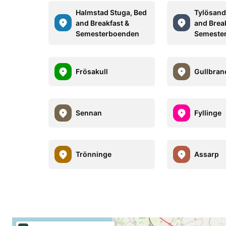
Halmstad Stuga, Bed
Tylösand
and Breakfast &
and Brea
Semesterboenden
Semeste
Frösakull
Gullbran
Sennan
Fyllinge
Trönninge
Assarp