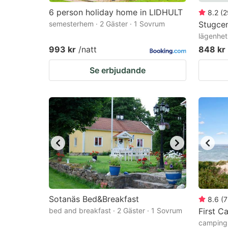
6 person holiday home in LIDHULT
8.2
(
2
semesterhem · 2 Gäster · 1 Sovrum
Stugcen
lägenhet
993 kr
/natt
848 kr
Se erbjudande
Sotanäs Bed&Breakfast
8.6
(
7
bed and breakfast · 2 Gäster · 1 Sovrum
First 
campingp