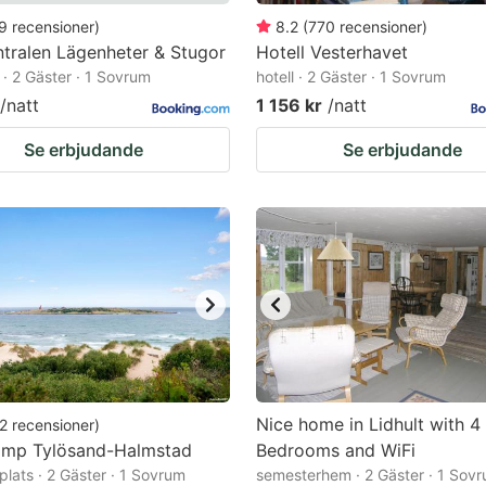
9
recensioner
)
8.2
(
770
recensioner
)
tralen Lägenheter & Stugor
Hotell Vesterhavet
 · 2 Gäster · 1 Sovrum
hotell · 2 Gäster · 1 Sovrum
/natt
1 156 kr
/natt
Se erbjudande
Se erbjudande
Nice home in Lidhult with 4
2
recensioner
)
Camp Tylösand-Halmstad
Bedrooms and WiFi
lats · 2 Gäster · 1 Sovrum
semesterhem · 2 Gäster · 1 Sov