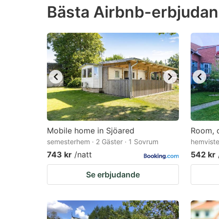
Bästa Airbnb-erbjudan
the
th
question
qu
mark
m
key
k
to
to
get
ge
the
th
keyboard
k
shortcuts
sh
Mobile home in Sjöared
Room, c
semesterhem · 2 Gäster · 1 Sovrum
for
hemviste
fo
743 kr
/natt
542 kr
changing
c
dates.
da
Se erbjudande