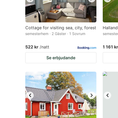
Cottage for visiting sea, city, forest
Halland
semesterhem · 2 Gäster · 1 Sovrum
semester
522 kr
/natt
1 161 k
Se erbjudande