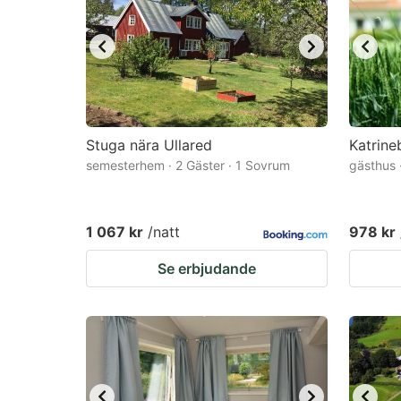
Stuga nära Ullared
Katrine
semesterhem · 2 Gäster · 1 Sovrum
gästhus 
1 067 kr
/natt
978 kr
Se erbjudande