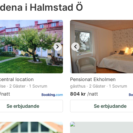
dena i Halmstad Ö
e
estion
ark
ey
t
e
eyboard
ortcuts
entral location
Pensionat Ekholmen
lse · 2 Gäster · 1 Sovrum
r
gästhus · 2 Gäster · 1 Sovrum
/natt
804 kr
/natt
hanging
tes.
Se erbjudande
Se erbjudande