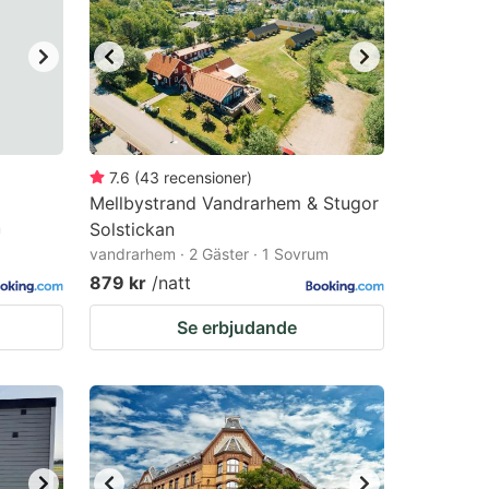
7.6
(
43
recensioner
)
Mellbystrand Vandrarhem & Stugor
m
Solstickan
vandrarhem · 2 Gäster · 1 Sovrum
879 kr
/natt
Se erbjudande