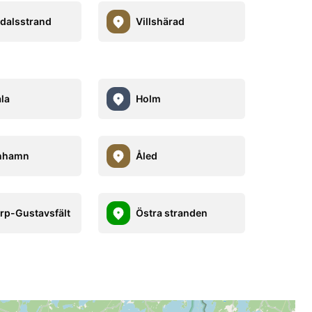
dalsstrand
Villshärad
la
Holm
nhamn
Åled
rp-Gustavsfält
Östra stranden