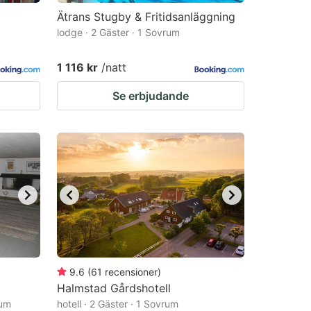
Ätrans Stugby & Fritidsanläggning
lodge · 2 Gäster · 1 Sovrum
1 116 kr
/natt
Se erbjudande
9.6
(
61
recensioner
)
Halmstad Gårdshotell
rum
hotell · 2 Gäster · 1 Sovrum