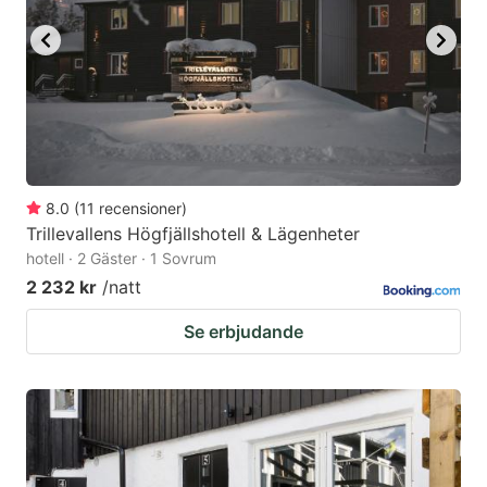
8.0
(
11
recensioner
)
Trillevallens Högfjällshotell & Lägenheter
hotell · 2 Gäster · 1 Sovrum
2 232 kr
/natt
Se erbjudande