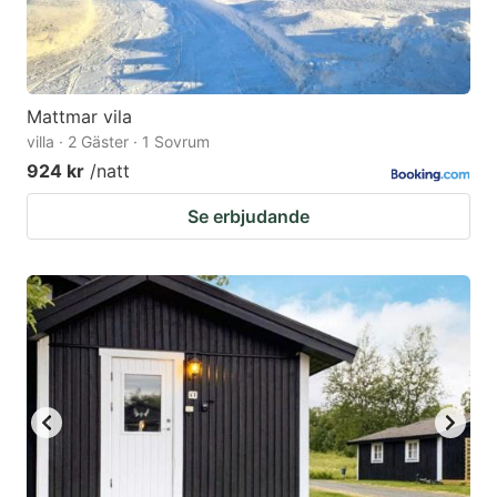
Mattmar vila
villa · 2 Gäster · 1 Sovrum
924 kr
/natt
Se erbjudande