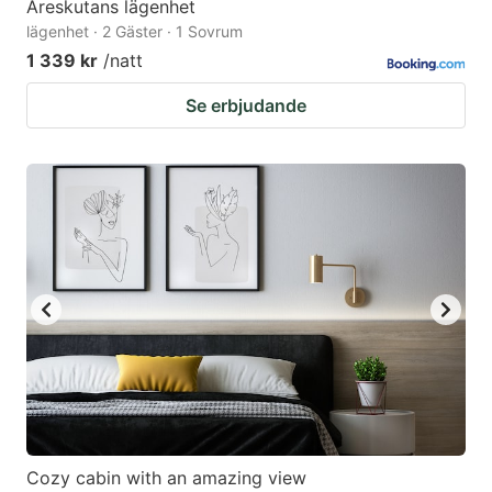
Åreskutans lägenhet
lägenhet · 2 Gäster · 1 Sovrum
1 339 kr
/natt
Se erbjudande
Cozy cabin with an amazing view