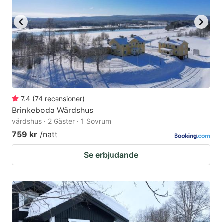
key
key
to
to
get
get
the
the
keyboard
keyboard
shortcuts
shortcuts
for
for
7.4
(
74
recensioner
)
Brinkeboda Wärdshus
changing
changing
värdshus · 2 Gäster · 1 Sovrum
dates.
dates.
759 kr
/natt
Se erbjudande