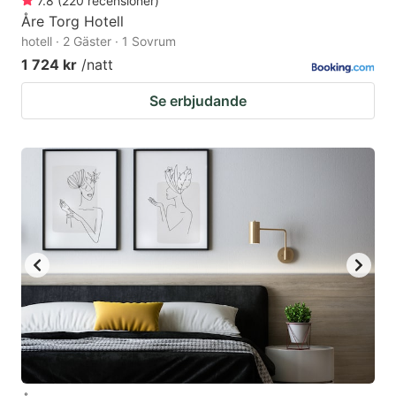
7.8
(
220
recensioner
)
Åre Torg Hotell
hotell · 2 Gäster · 1 Sovrum
1 724 kr
/natt
Se erbjudande