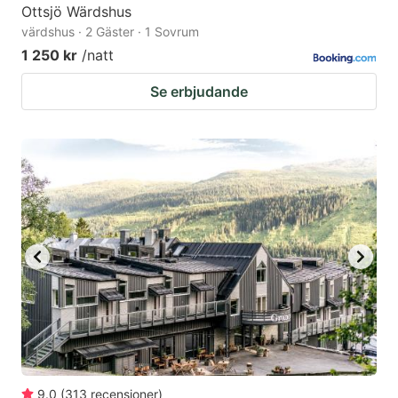
Ottsjö Wärdshus
värdshus · 2 Gäster · 1 Sovrum
1 250 kr
/natt
Se erbjudande
9.0
(
313
recensioner
)