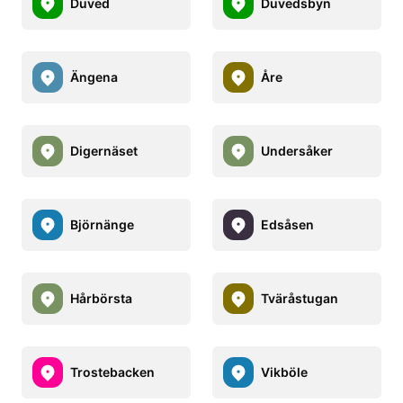
Duved
Duvedsbyn
Ängena
Åre
Digernäset
Undersåker
Björnänge
Edsåsen
Hårbörsta
Tväråstugan
Trostebacken
Vikböle