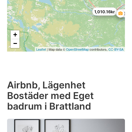
1,010.16kr
695.52
+
−
Leaflet
| Map data ©
OpenStreetMap
contributors,
CC-BY-SA
Airbnb, Lägenhet
Bostäder med Eget
badrum i Brattland