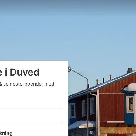
e i Duved
ga & semesterboende, med
kning