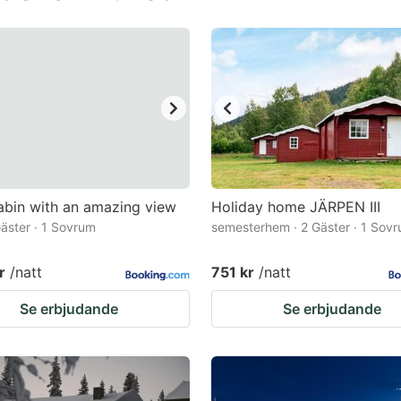
estion
ark
ey
t
e
eyboard
ortcuts
bin with an amazing view
Holiday home JÄRPEN III
 Gäster · 1 Sovrum
r
semesterhem · 2 Gäster · 1 Sov
hanging
r
/natt
751 kr
/natt
tes.
Se erbjudande
Se erbjudande