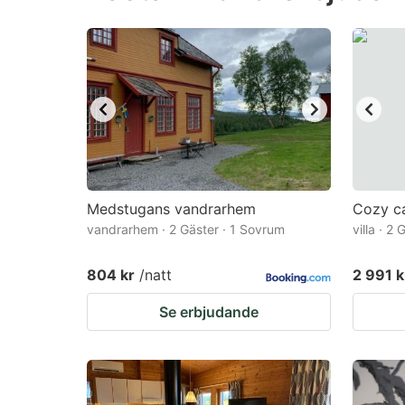
question
qu
mark
m
key
k
to
to
get
ge
the
th
keyboard
k
shortcuts
sh
Medstugans vandrarhem
Cozy ca
vandrarhem · 2 Gäster · 1 Sovrum
for
villa · 2
fo
changing
c
804 kr
/natt
2 991 k
dates.
da
Se erbjudande