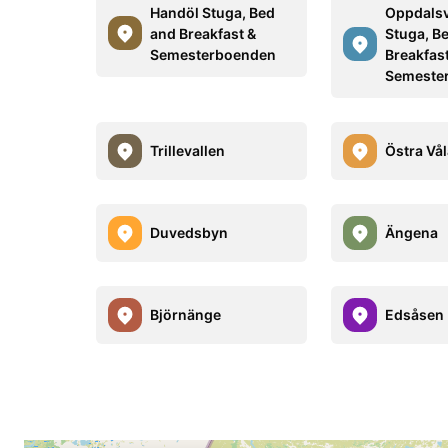
Handöl Stuga, Bed
Oppdalsv
and Breakfast &
Stuga, B
Semesterboenden
Breakfas
Semeste
Trillevallen
Östra Vå
Duvedsbyn
Ängena
Björnänge
Edsåsen