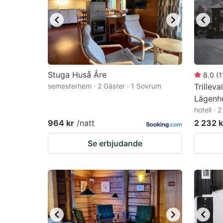
Stuga Huså Åre
8.0
(
1
semesterhem · 2 Gäster · 1 Sovrum
Trilleva
Lägenh
hotell · 
964 kr
/natt
2 232 k
Se erbjudande