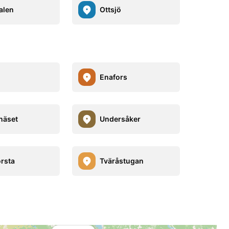
alen
Ottsjö
Enafors
näset
Undersåker
rsta
Tväråstugan