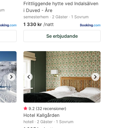
Frittliggende hytte ved Indalsälven
rum
i Duved - Åre
semesterhem · 2 Gäster · 1 Sovrum
1 330 kr
/natt
Se erbjudande
9.2
(
32
recensioner
)
Hotel Kallgården
hotell · 2 Gäster · 1 Sovrum