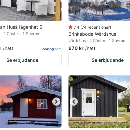
an Huså lägenhet 5
7.4
(
74
recensioner
)
 · 2 Gäster · 1 Sovrum
Brinkeboda Wärdshus
värdshus · 2 Gäster · 1 Sovrum
r
/natt
670 kr
/natt
Se erbjudande
Se erbjudande