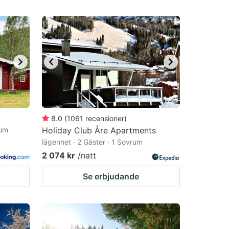
8.0
(
1061
recensioner
)
rum
Holiday Club Åre Apartments
lägenhet · 2 Gäster · 1 Sovrum
2 074 kr
/natt
Se erbjudande