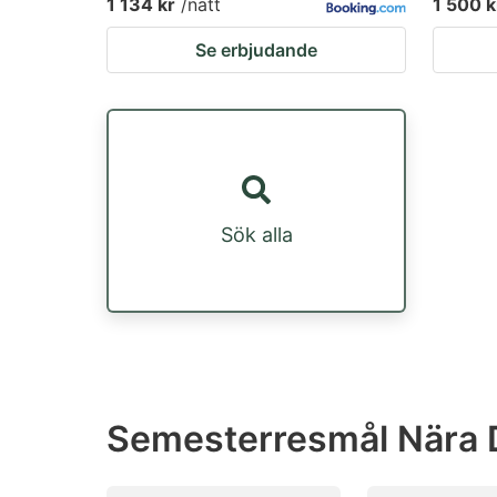
1 134 kr
/natt
1 500 k
Se erbjudande
Sök alla
Semesterresmål Nära