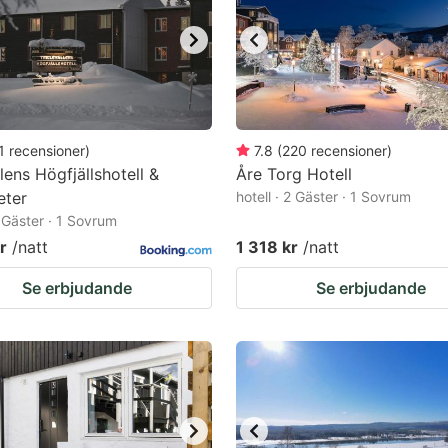
1
recensioner
)
7.8
(
220
recensioner
)
llens Högfjällshotell &
Åre Torg Hotell
eter
hotell · 2 Gäster · 1 Sovrum
2 Gäster · 1 Sovrum
r
/natt
1 318 kr
/natt
Se erbjudande
Se erbjudande