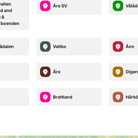
allen
Åre SV
Vålåd
ed and
t &
rboenden
lådalen
Vallbo
Ånn
Åre
Diger
Brattland
Hårbö