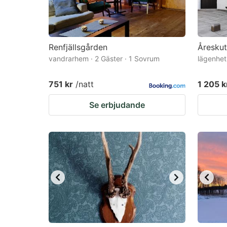
Renfjällsgården
Åreskut
vandrarhem · 2 Gäster · 1 Sovrum
lägenhet
751 kr
/natt
1 205 k
Se erbjudande