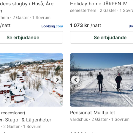
dens stugby i Huså, Åre
Holiday home JÄRPEN IV
n
semesterhem · 2 Gäster · 1 Sov
hem · 2 Gäster · 1 Sovrum
/natt
1 073 kr
/natt
Se erbjudande
Se erbjudande
Pensionat Mullfjället
recensioner
)
en Stugor & Lägenheter
värdshus · 2 Gäster · 1 Sovrum
 · 2 Gäster · 1 Sovrum