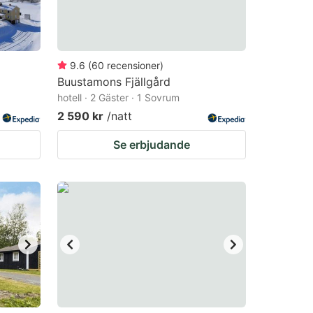
9.6
(
60
recensioner
)
Buustamons Fjällgård
hotell · 2 Gäster · 1 Sovrum
2 590 kr
/natt
Se erbjudande