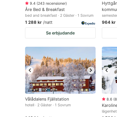
Hyttgår
9.4
(
243
recensioner
)
Åre Bed & Breakfast
kommu
bed and breakfast · 2 Gäster · 1 Sovrum
semester
1 288 kr
/natt
964 kr
Se erbjudande
Vålådalens Fjällstation
8.6
(
8
hotell · 2 Gäster · 1 Sovrum
Karolin
lägenhet