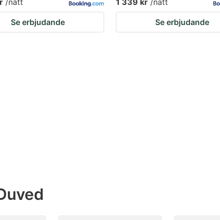
r
/natt
1 339 kr
/natt
Se erbjudande
Se erbjudande
 Duved