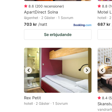
8.6
(
200
recensioner
)
8.8
(
1
ApartDirect Solna
Motel 
lägenhet · 2 Gäster · 1 Sovrum
hotell · 
703 kr
/natt
687 kr
Se erbjudande
Rex Petit
8.4
(
5
hotell · 2 Gäster · 1 Sovrum
Skanstu
vandrarh