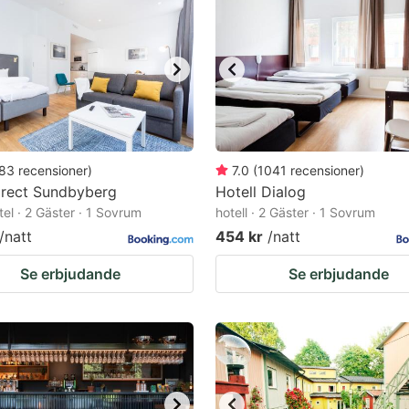
83
recensioner
)
7.0
(
1041
recensioner
)
irect Sundbyberg
Hotell Dialog
tel · 2 Gäster · 1 Sovrum
hotell · 2 Gäster · 1 Sovrum
/natt
454 kr
/natt
Se erbjudande
Se erbjudande