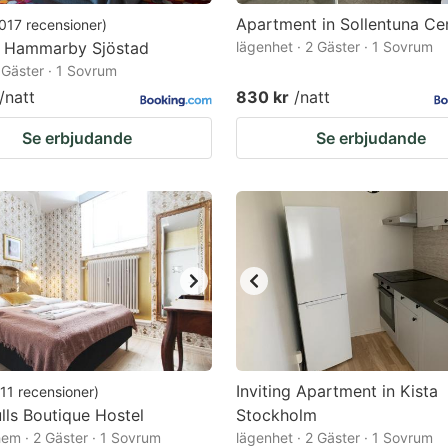
Apartment in Sollentuna C
017
recensioner
)
L Hammarby Sjöstad
lägenhet · 2 Gäster · 1 Sovrum
2 Gäster · 1 Sovrum
/natt
830 kr
/natt
Se erbjudande
Se erbjudande
Inviting Apartment in Kista
11
recensioner
)
lls Boutique Hostel
Stockholm
em · 2 Gäster · 1 Sovrum
lägenhet · 2 Gäster · 1 Sovrum