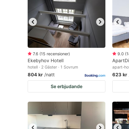
7.6
(
15
recensioner
)
9.0
(
1
Ekebyhov Hotell
ApartD
hotell · 2 Gäster · 1 Sovrum
apart-ho
804 kr
/natt
623 kr
Se erbjudande