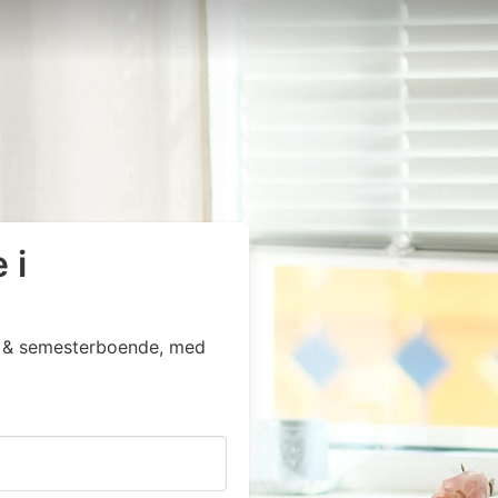
 i
ga & semesterboende, med