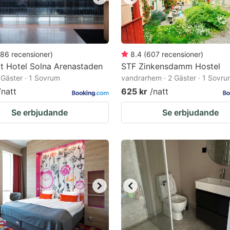
86
recensioner
)
8.4
(
607
recensioner
)
t Hotel Solna Arenastaden
STF Zinkensdamm Hostel
2 Gäster · 1 Sovrum
vandrarhem · 2 Gäster · 1 Sovr
/natt
625 kr
/natt
Se erbjudande
Se erbjudande