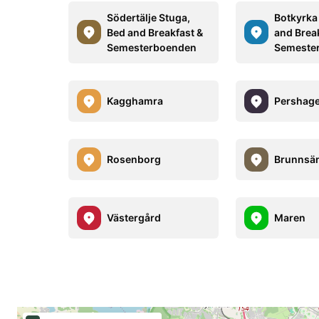
Södertälje Stuga,
Botkyrka
Bed and Breakfast &
and Brea
Semesterboenden
Semeste
Kagghamra
Pershag
Rosenborg
Brunnsä
Västergård
Maren