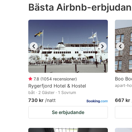
Bästa Airbnb-erbjudan
the
th
question
qu
mark
m
key
k
to
to
get
ge
the
th
keyboard
k
shortcuts
sh
Boo Boo
7.8
(
1054
recensioner
)
Rygerfjord Hotel & Hostel
for
apart-ho
fo
båt · 2 Gäster · 1 Sovrum
changing
c
730 kr
/natt
667 kr
dates.
da
Se erbjudande