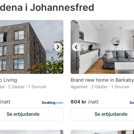
dena i Johannesfred
e
estion
ark
ey
t
e
eyboard
ortcuts
 Living
Brand new home in Barkab
tel · 2 Gäster · 1 Sovrum
r
lägenhet · 2 Gäster · 1 Sovrum
hanging
/natt
804 kr
/natt
tes.
Se erbjudande
Se erbjudande