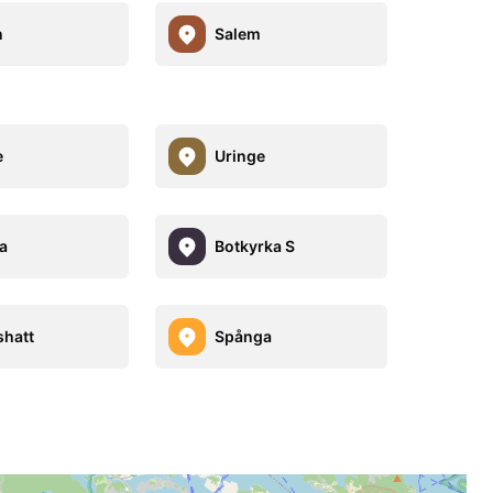
n
Salem
e
Uringe
a
Botkyrka S
hatt
Spånga