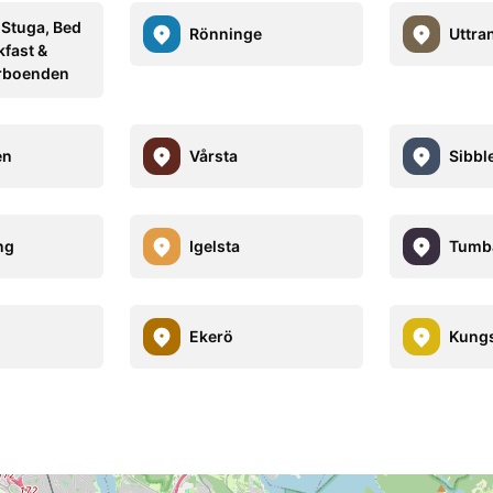
 Stuga, Bed
Rönninge
Uttra
kfast &
rboenden
en
Vårsta
Sibbl
ng
Igelsta
Tumb
Ekerö
Kungs