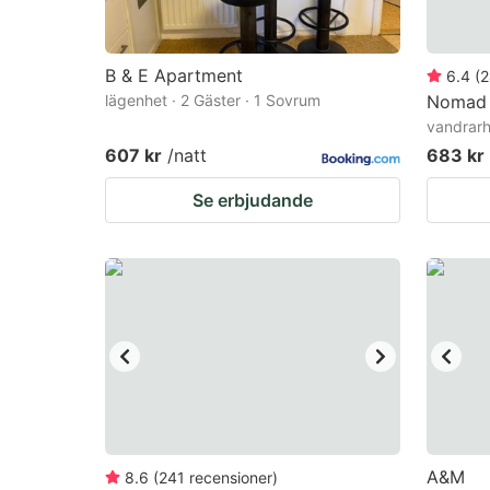
B & E Apartment
6.4
(
2
lägenhet · 2 Gäster · 1 Sovrum
Nomad
vandrarh
607 kr
/natt
683 kr
Se erbjudande
A&M
8.6
(
241
recensioner
)