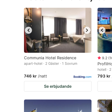
question
qu
mark
m
key
k
to
to
get
ge
the
th
keyboard
k
shortcuts
sh
Communia Hotel Residence
9.2
(
1
apart-hotel · 2 Gäster · 1 Sovrum
for
ProfilH
fo
hotell · 
changing
c
746 kr
/natt
793 kr
dates.
da
Se erbjudande