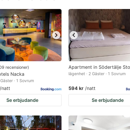
estion
ark
ey
t
e
eyboard
ortcuts
Apartment in Södertälje St
09
recensioner
)
otels Nacka
r
lägenhet · 2 Gäster · 1 Sovrum
2 Gäster · 1 Sovrum
hanging
/natt
594 kr
/natt
tes.
Se erbjudande
Se erbjudande