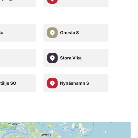
ta
Gnesta S
o
Stora Vika
tälje SO
Nynäshamn S