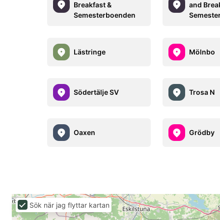
Breakfast &
and Brea
Semesterboenden
Semeste
Lästringe
Mölnbo
Södertälje SV
Trosa N
Oaxen
Grödby
Sök när jag flyttar kartan