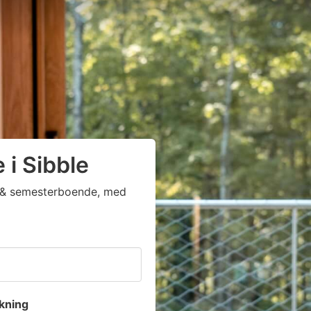
 i Sibble
ga & semesterboende, med
kning