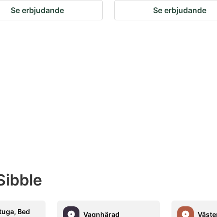
Se erbjudande
Se erbjudande
Sibble
tuga, Bed
Vagnhärad
Väste