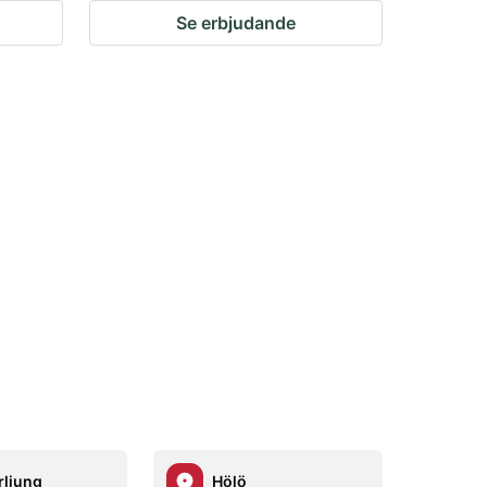
Se erbjudande
rljung
Hölö