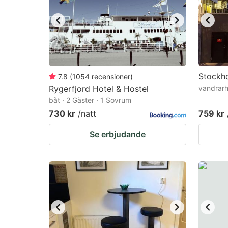
Stockh
7.8
(
1054
recensioner
)
Rygerfjord Hotel & Hostel
vandrarh
båt · 2 Gäster · 1 Sovrum
730 kr
/natt
759 kr
Se erbjudande