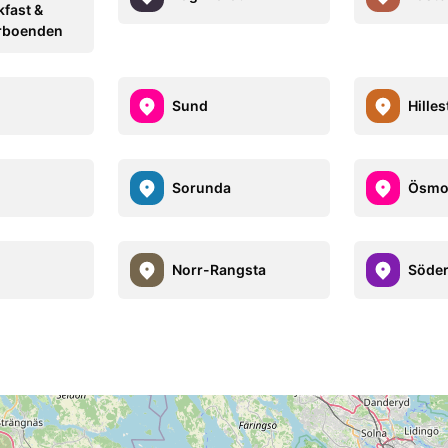
kfast &
rboenden
Sund
Hilles
Sorunda
Ösm
Norr-Rangsta
Söder