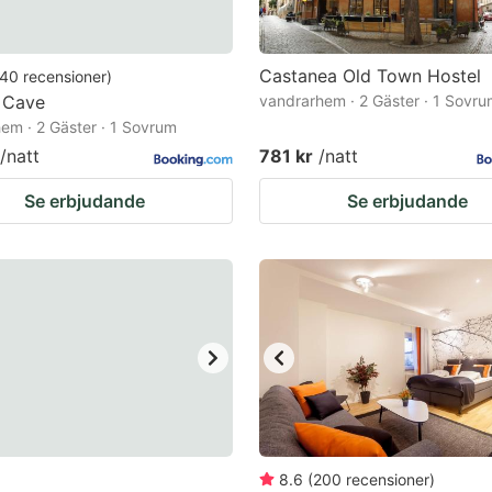
Castanea Old Town Hostel
40
recensioner
)
 Cave
vandrarhem · 2 Gäster · 1 Sovr
em · 2 Gäster · 1 Sovrum
/natt
781 kr
/natt
Se erbjudande
Se erbjudande
8.6
(
200
recensioner
)