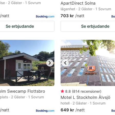
lse · 2 Gäster · 1 Sovrum
ApartDirect Solna
lägenhet · 2 Gäster · 1 Sovrum
/natt
703 kr
/natt
Se erbjudande
Se erbjudande
olm Swecamp Flottsbro
8.8
(
814
recensioner
)
lats · 2 Gäster · 1 Sovrum
Motel L Stockholm Älvsjö
hotell · 2 Gäster · 1 Sovrum
/natt
649 kr
/natt