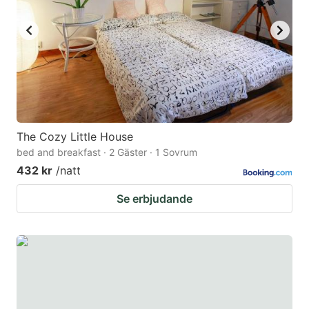
key
key
to
to
get
get
the
the
keyboard
keyboard
shortcuts
shortcuts
for
for
The Cozy Little House
bed and breakfast · 2 Gäster · 1 Sovrum
changing
changing
432 kr
/natt
dates.
dates.
Se erbjudande