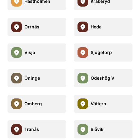
Hästholmen
Kråkeryd
Orrnäs
Heda
Visjö
Sjögetorp
Öninge
Ödeshög V
Omberg
Vättern
Tranås
Blåvik