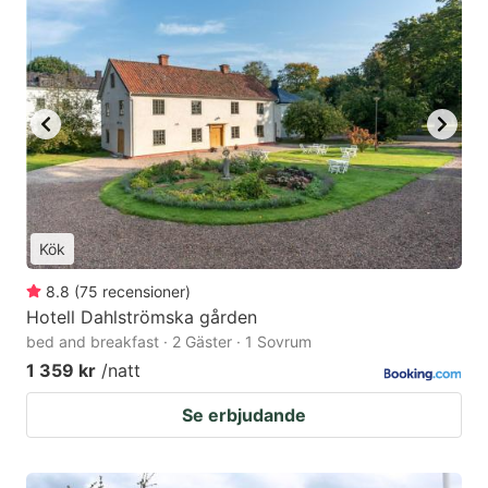
Kök
8.8
(
75
recensioner
)
Hotell Dahlströmska gården
bed and breakfast · 2 Gäster · 1 Sovrum
1 359 kr
/natt
Se erbjudande