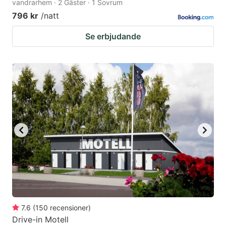
vandrarhem · 2 Gäster · 1 Sovrum
796 kr
/natt
Se erbjudande
7.6
(
150
recensioner
)
Drive-in Motell