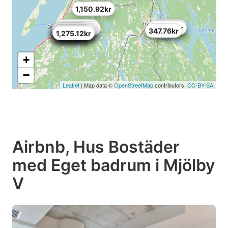
1,150.92kr
1,126.08kr
728.64kr
753.48kr
1,283.4kr
1,929.24kr
554.76kr
1,672.56kr
1,672.56kr
347.76kr
885.96kr
1,051.56kr
1,184.04kr
968.76kr
712.08kr
1,738.8kr
1,987.2kr
670.68kr
1,275.12kr
+
−
Leaflet
| Map data ©
OpenStreetMap
contributors,
CC-BY-SA
Airbnb, Hus Bostäder
med Eget badrum i Mjölby
V