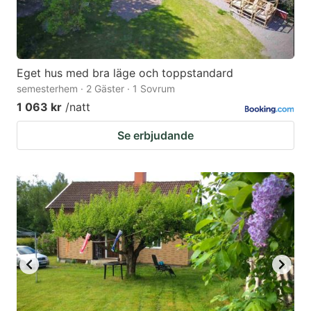
Eget hus med bra läge och toppstandard
semesterhem · 2 Gäster · 1 Sovrum
1 063 kr
/natt
Se erbjudande