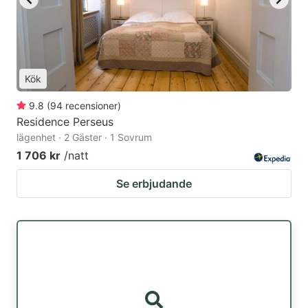
Kök
9.8
(
94
recensioner
)
Residence Perseus
lägenhet · 2 Gäster · 1 Sovrum
1 706 kr
/natt
Se erbjudande