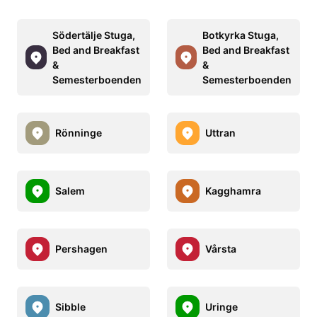
Södertälje Stuga,
Botkyrka Stuga,
Bed and Breakfast
Bed and Breakfast
&
&
Semesterboenden
Semesterboenden
Rönninge
Uttran
Salem
Kagghamra
Pershagen
Vårsta
Sibble
Uringe