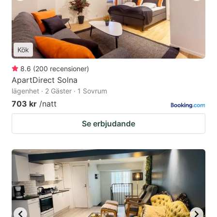
Kök
8.6
(
200
recensioner
)
ApartDirect Solna
lägenhet · 2 Gäster · 1 Sovrum
703 kr
/natt
Se erbjudande