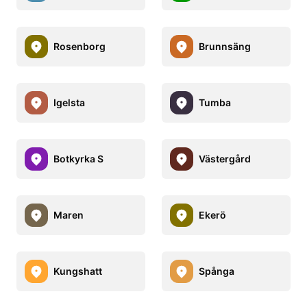
Rosenborg
Brunnsäng
Igelsta
Tumba
Botkyrka S
Västergård
Maren
Ekerö
Kungshatt
Spånga