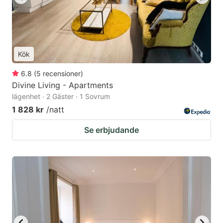
Kök
6.8
(
5
recensioner
)
Divine Living - Apartments
lägenhet · 2 Gäster · 1 Sovrum
1 828 kr
/natt
Se erbjudande