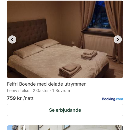
Felfri Boende med delade utrymmen
hemvistelse · 2 Gäster · 1 Sovrum
759 kr
/natt
Se erbjudande