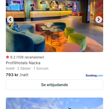
key
key
to
to
get
get
the
the
keyboard
keyboard
shortcuts
shortcuts
for
for
changing
changing
9.2
(
109
recensioner
)
dates.
dates.
ProfilHotels Nacka
hotell · 2 Gäster · 1 Sovrum
793 kr
/natt
Se erbjudande