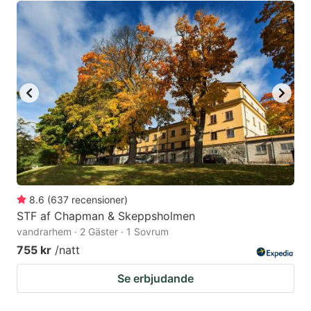
8.6
(
637
recensioner
)
STF af Chapman & Skeppsholmen
vandrarhem · 2 Gäster · 1 Sovrum
755 kr
/natt
Se erbjudande