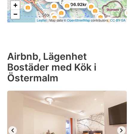
2,450.88kr
+
2,806.92kr
−
Leaflet
| Map data ©
OpenStreetMap
contributors,
CC-BY-SA
Airbnb, Lägenhet
Bostäder med Kök i
Östermalm