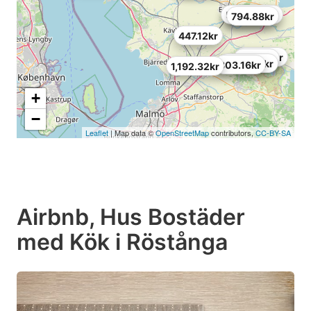
5,555.88kr
993.6kr
794.88kr
447.12kr
885.96kr
786.6kr
1,250.28kr
803.16kr
1,192.32kr
+
−
Leaflet
| Map data ©
OpenStreetMap
contributors,
CC-BY-SA
Airbnb, Hus Bostäder
med Kök i Röstånga