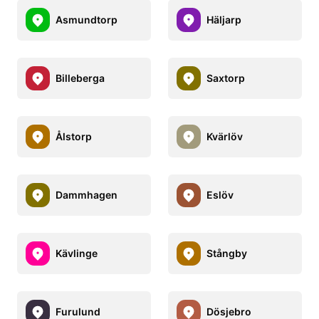
Asmundtorp
Häljarp
Billeberga
Saxtorp
Ålstorp
Kvärlöv
Dammhagen
Eslöv
Kävlinge
Stångby
Furulund
Dösjebro