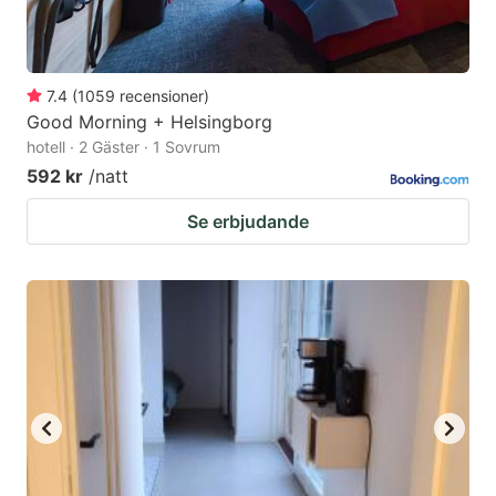
7.4
(
1059
recensioner
)
Good Morning + Helsingborg
hotell · 2 Gäster · 1 Sovrum
592 kr
/natt
Se erbjudande