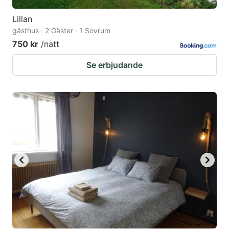
Lillan
gästhus · 2 Gäster · 1 Sovrum
750 kr
/natt
Se erbjudande