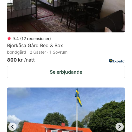
9.4
(
12
recensioner
)
Björkåsa Gård Bed & Box
bondgård · 2 Gäster · 1 Sovrum
800 kr
/natt
Se erbjudande