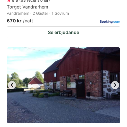
8.8
(
63
recensioner
)
Torget Vandrarhem
vandrarhem · 2 Gäster · 1 Sovrum
670 kr
/natt
Se erbjudande