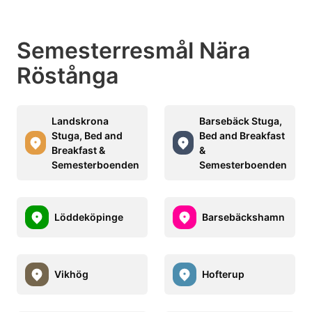
Semesterresmål Nära
Röstånga
Landskrona
Barsebäck Stuga,
Stuga, Bed and
Bed and Breakfast
Breakfast &
&
Semesterboenden
Semesterboenden
Löddeköpinge
Barsebäckshamn
Vikhög
Hofterup