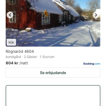
Kök
Rögnaröd 4604
bondgård · 2 Gäster · 1 Sovrum
804 kr
/natt
Se erbjudande