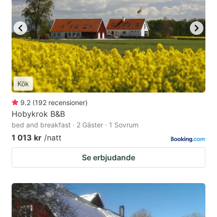
Kök
9.2
(
192
recensioner
)
Hobykrok B&B
bed and breakfast · 2 Gäster · 1 Sovrum
1 013 kr
/natt
Se erbjudande