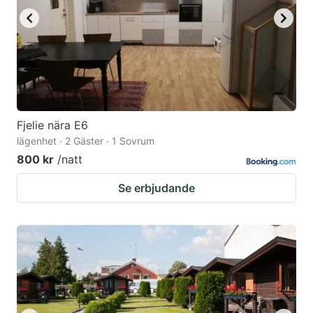
Fjelie nära E6
lägenhet · 2 Gäster · 1 Sovrum
800 kr
/natt
Se erbjudande