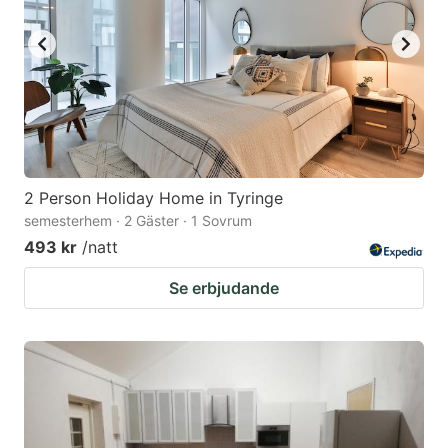
key
key
to
to
get
get
the
the
keyboard
keyboard
shortcuts
shortcuts
for
for
2 Person Holiday Home in Tyringe
semesterhem · 2 Gäster · 1 Sovrum
changing
changing
493 kr
/natt
dates.
dates.
Se erbjudande