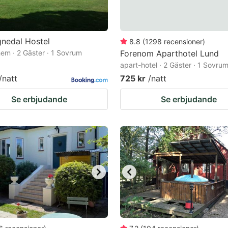
ignedal Hostel
8.8
(
1298
recensioner
)
em · 2 Gäster · 1 Sovrum
Forenom Aparthotel Lund
apart-hotel · 2 Gäster · 1 Sovru
/natt
725 kr
/natt
Se erbjudande
Se erbjudande