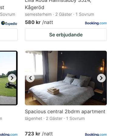
Lilla Röda Halmstadby 3524,
st
Kågeröd
1 Sovrum
semesterhem · 2 Gäster · 1 Sovrum
580 kr
/natt
Se erbjudande
Spacious central 2bdrm apartment
um
lägenhet · 2 Gäster · 1 Sovrum
723 kr
/natt