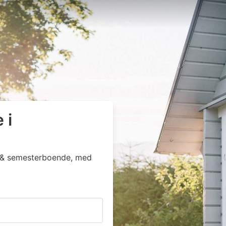
 i
ga & semesterboende, med