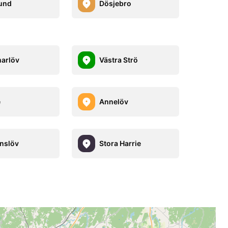
und
Dösjebro
arlöv
Västra Strö
e
Annelöv
nslöv
Stora Harrie