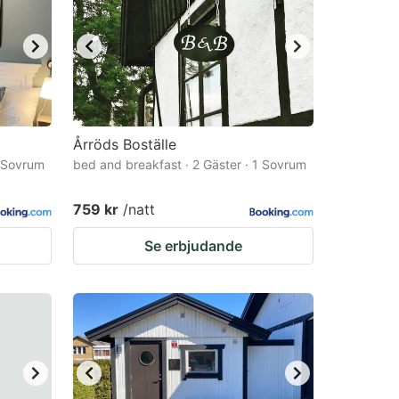
Årröds Boställe
1 Sovrum
bed and breakfast · 2 Gäster · 1 Sovrum
759 kr
/natt
Se erbjudande