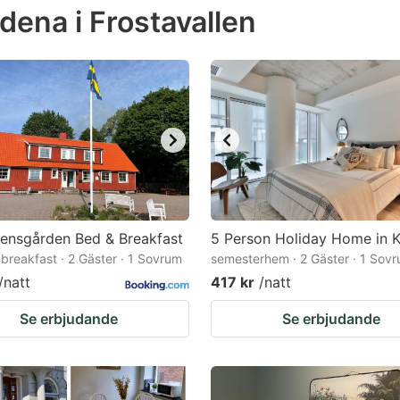
ena i Frostavallen
e
estion
ark
ey
t
e
eyboard
ortcuts
ensgården Bed & Breakfast
5 Person Holiday Home in K
breakfast · 2 Gäster · 1 Sovrum
r
semesterhem · 2 Gäster · 1 Sov
/natt
417 kr
/natt
hanging
tes.
Se erbjudande
Se erbjudande