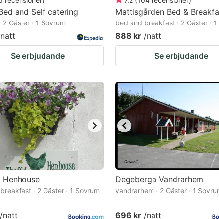
6
recensioner
)
7.2
(
104
recensioner
)
Bed and Self catering
Mattisgården Bed & Breakfa
· 2 Gäster · 1 Sovrum
bed and breakfast · 2 Gäster · 
/natt
888 kr
/natt
Se erbjudande
Se erbjudande
d Henhouse
Degeberga Vandrarhem
breakfast · 2 Gäster · 1 Sovrum
vandrarhem · 2 Gäster · 1 Sovr
/natt
696 kr
/natt