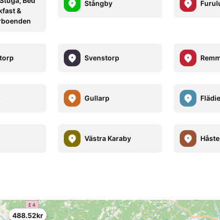
 Stuga, Bed
Stångby
Furul
kfast &
rboenden
torp
Svenstorp
Remm
p
Gullarp
Flädi
Västra Karaby
Håste
488.52kr