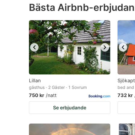
Bästa Airbnb-erbjudand
the
th
question
qu
mark
m
key
k
to
to
get
ge
the
th
keyboard
k
shortcuts
sh
Lillan
Sjökapt
gästhus · 2 Gäster · 1 Sovrum
for
bed and 
fo
750 kr
/natt
732 kr
changing
c
dates.
da
Se erbjudande