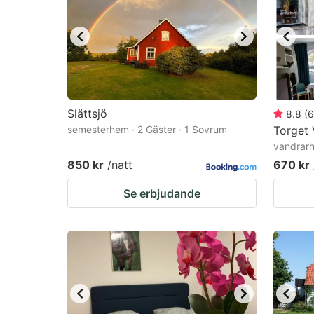
Slättsjö
8.8
(
6
semesterhem · 2 Gäster · 1 Sovrum
Torget
vandrarh
850 kr
/natt
670 kr
Se erbjudande