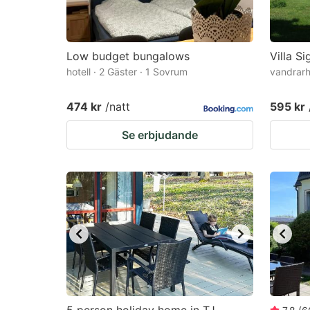
Low budget bungalows
Villa S
hotell · 2 Gäster · 1 Sovrum
vandrarh
474 kr
/natt
595 kr
Se erbjudande