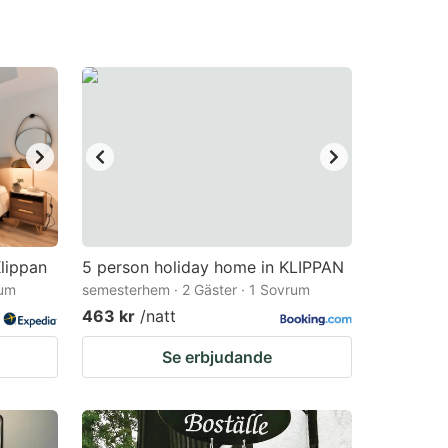
lippan
5 person holiday home in KLIPPAN
rum
semesterhem · 2 Gäster · 1 Sovrum
463 kr
/natt
Se erbjudande