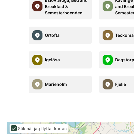
Eslöv Stuga, Bed and
Kävlinge
Breakfast &
and Brea
Semesterboenden
Semeste
Örtofta
Teckoma
Igelösa
Dagstor
Marieholm
Fjelie
Sök när jag flyttar kartan