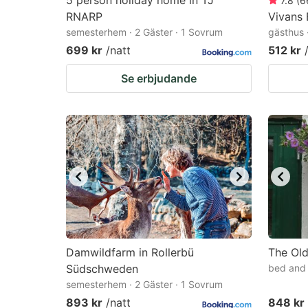
5 person holiday home in TJ
7.8
(
6
RNARP
Vivans 
semesterhem · 2 Gäster · 1 Sovrum
gästhus 
699 kr
/natt
512 kr
Se erbjudande
Damwildfarm in Rollerbü
The Ol
Südschweden
bed and 
semesterhem · 2 Gäster · 1 Sovrum
893 kr
/natt
848 kr